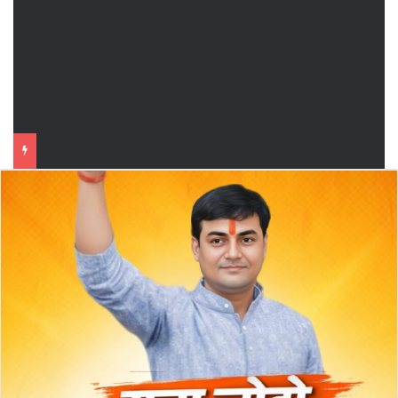
फुटबॉल मैच का महा मुकाबला सातवां दिन महावीर मोबाइल मानसी बनाम आईआईटी खगड़िया के बीच