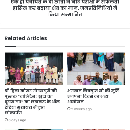
एक ही पंचायत के दो छात्रों ने नीट परीक्षा में सफलता
में
सफलता
हासिल कर बढ़ाया क्षेत्र का मान, जनप्रतिनिधियों ने
हासिल
किया सम्मानित
कर
बढ़ाया
क्षेत्र
Related Articles
का
मान,
जनप्रतिनिधियों
ने
किया
सम्मानित
डॉ. हिना कौसर गोरखपुरी की
भगवान चित्रगुप्त जी की मूर्ति
पुस्तक “वालिदैन : ख़ुदा का
स्थापना दिवस का भव्य
दूसरा रूप” का लखनऊ के ऑल
आयोजन
इंडिया मुशायरा में हुआ
2 weeks ago
लोकार्पण
6 days ago