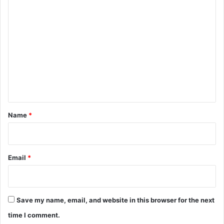
C
o
m
m
e
n
t
*
Name
*
Email
*
Save my name, email, and website in this browser for the next
time I comment.