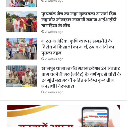
2 weeks ago
फुटबॉल मैच का महा मुकाबला सातवां दिन
महावीर मोबाइल मानसी बनाम आईआईटी
खगड़िया के बीच
2 weeks ago
भारत-अमेरिका कृषि व्यापार समझौते के
विरोध में किसानों का मार्च, ट्रंप व मोदी का
पुतला दहन
2 weeks ago
खानपुर थानान्तर्गत महामंडलेश्वर 24 अवतार
धाम चकोटी मठ (मंदिर) के गर्भ गृह से चोरी के
छः मूर्ति बरामदगी सहित संलिप्त कुल तीन
अपराधी गिरफ्तार!
2 weeks ago