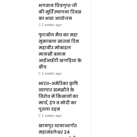
भगवान चित्रगुप्त जी
की मूर्ति स्थापना दिवस
का भव्य आयोजन
2 weeks ago
फुटबॉल मैच का महा
मुकाबला सातवां दिन
महावीर मोबाइल
मानसी बनाम
आईआईटी खगड़िया के
बीच
2 weeks ago
भारत-अमेरिका कृषि
व्यापार समझौते के
विरोध में किसानों का
मार्च, ट्रंप व मोदी का
पुतला दहन
2 weeks ago
खानपुर थानान्तर्गत
महामंडलेश्वर 24