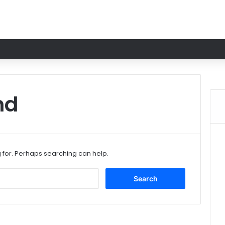
nd
g for. Perhaps searching can help.
Search
for: