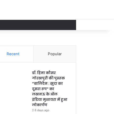
Recent
Popular
डॉ. हिना कौसर
गोरखपुरी की पुस्तक
“वालिदैन : ख़ुदा का
दूसरा रूप” का
लखनऊ के ऑल
इंडिया मुशायरा में हुआ
लोकार्पण
6 days ago