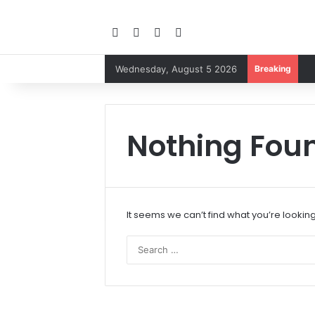
Facebook
YouTube
Instagram
Google Play
Wednesday, August 5 2026
Breaking
Nothing Fou
It seems we can’t find what you’re lookin