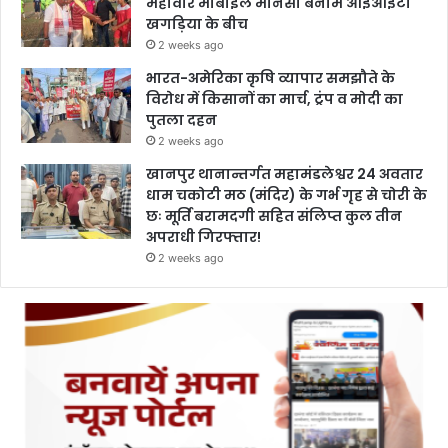
महावीर मोबाइल मानसी बनाम आईआईटी
खगड़िया के बीच
2 weeks ago
भारत-अमेरिका कृषि व्यापार समझौते के
विरोध में किसानों का मार्च, ट्रंप व मोदी का
पुतला दहन
2 weeks ago
खानपुर थानान्तर्गत महामंडलेश्वर 24 अवतार
धाम चकोटी मठ (मंदिर) के गर्भ गृह से चोरी के
छः मूर्ति बरामदगी सहित संलिप्त कुल तीन
अपराधी गिरफ्तार!
2 weeks ago