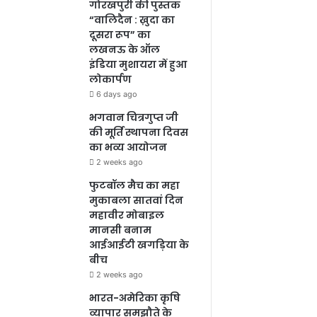
गोरखपुरी की पुस्तक
“वालिदैन : ख़ुदा का
दूसरा रूप” का
लखनऊ के ऑल
इंडिया मुशायरा में हुआ
लोकार्पण
6 days ago
भगवान चित्रगुप्त जी
की मूर्ति स्थापना दिवस
का भव्य आयोजन
2 weeks ago
फुटबॉल मैच का महा
मुकाबला सातवां दिन
महावीर मोबाइल
मानसी बनाम
आईआईटी खगड़िया के
बीच
2 weeks ago
भारत-अमेरिका कृषि
व्यापार समझौते के