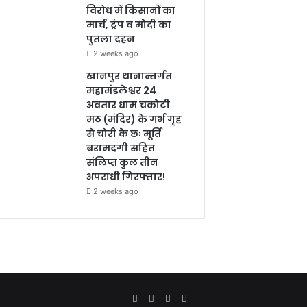
विरोध में किसानों का
मार्च, ट्रंप व मोदी का
पुतला दहन
2 weeks ago
खानपुर थानान्तर्गत
महामंडलेश्वर 24
अवतार धाम चकोटी
मठ (मंदिर) के गर्भ गृह
से चोरी के छः मूर्ति
बरामदगी सहित
संलिप्त कुल तीन
अपराधी गिरफ्तार!
2 weeks ago
Facebook
YouTube
Instagram
Google