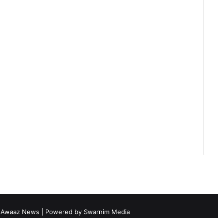
i Awaaz News
| Powered by
Swarnim Media