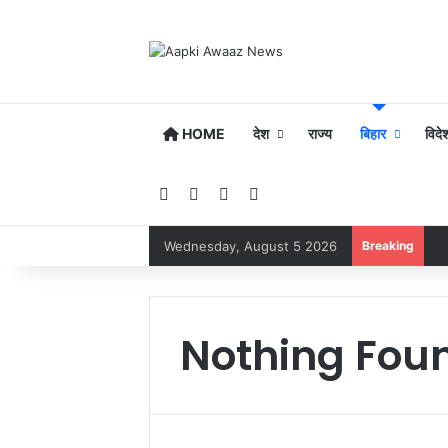
HOME
देश
राज्य
बिहार
विदे
Facebook
YouTube
Instagram
Google Play
Wednesday, August 5 2026
Breaking
Nothing Fou