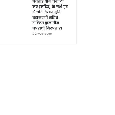
अवतार धाम चकोटी
मठ (मंदिर) के गर्भ गृह
से चोरी के छः मूर्ति
बरामदगी सहित
संलिप्त कुल तीन
अपराधी गिरफ्तार!
2 weeks ago