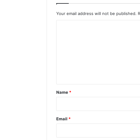
Your email address will not be published.
C
o
m
m
e
n
t
*
Name
*
Email
*