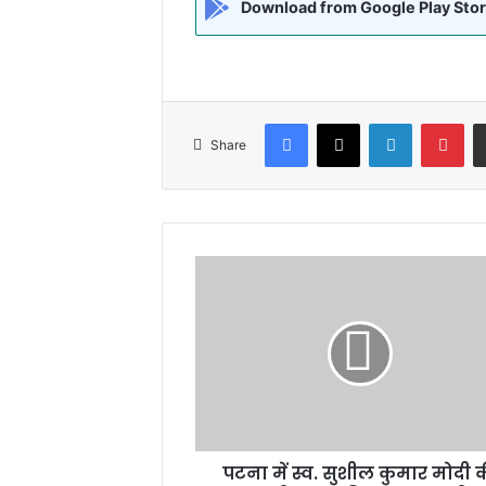
Download from Google Play Sto
Facebook
X
LinkedIn
Pin
Share
पटना
में
स्व.
सुशील
कुमार
मोदी
की
जयंती
पर
पटना में स्व. सुशील कुमार मोदी 
अररिया