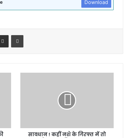
Download
re
terest
Share via Email
Print
सावधान
!
कहीं
नशे
के
गिरफ्त
में
तो
नहीं
की
सावधान ! कहीं नशे के गिरफ्त में तो
आपका