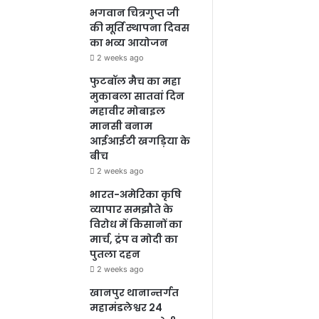
भगवान चित्रगुप्त जी
की मूर्ति स्थापना दिवस
का भव्य आयोजन
2 weeks ago
फुटबॉल मैच का महा
मुकाबला सातवां दिन
महावीर मोबाइल
मानसी बनाम
आईआईटी खगड़िया के
बीच
2 weeks ago
भारत-अमेरिका कृषि
व्यापार समझौते के
विरोध में किसानों का
मार्च, ट्रंप व मोदी का
पुतला दहन
2 weeks ago
खानपुर थानान्तर्गत
महामंडलेश्वर 24