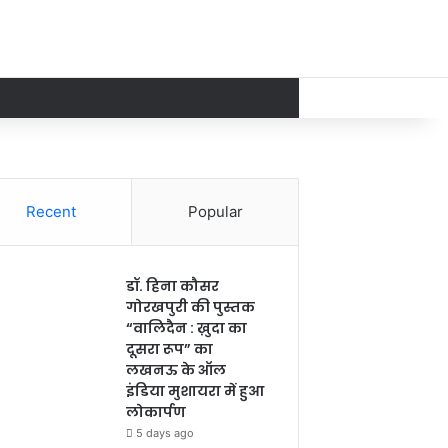
Recent
Popular
डॉ. हिना कौसर
गोरखपुरी की पुस्तक
“वालिदैन : ख़ुदा का
दूसरा रूप” का
लखनऊ के ऑल
इंडिया मुशायरा में हुआ
लोकार्पण
5 days ago