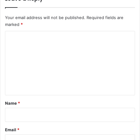
Your email address will not be published.
Required fields are
marked
*
C
o
m
m
e
n
t
*
Name
*
Email
*