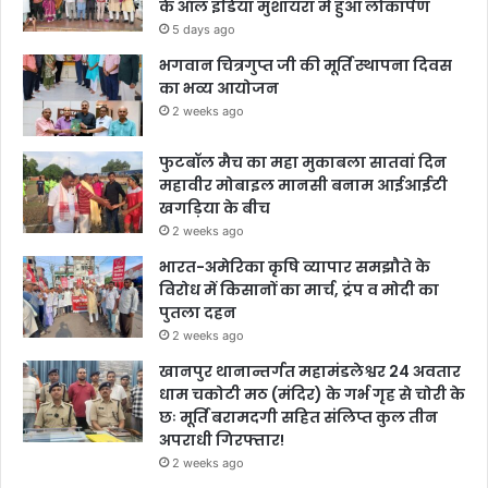
के ऑल इंडिया मुशायरा में हुआ लोकार्पण
5 days ago
भगवान चित्रगुप्त जी की मूर्ति स्थापना दिवस
का भव्य आयोजन
2 weeks ago
फुटबॉल मैच का महा मुकाबला सातवां दिन
महावीर मोबाइल मानसी बनाम आईआईटी
खगड़िया के बीच
2 weeks ago
भारत-अमेरिका कृषि व्यापार समझौते के
विरोध में किसानों का मार्च, ट्रंप व मोदी का
पुतला दहन
2 weeks ago
खानपुर थानान्तर्गत महामंडलेश्वर 24 अवतार
धाम चकोटी मठ (मंदिर) के गर्भ गृह से चोरी के
छः मूर्ति बरामदगी सहित संलिप्त कुल तीन
अपराधी गिरफ्तार!
2 weeks ago