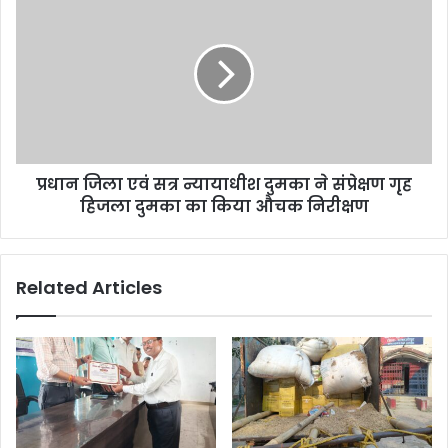
जिला
एवं
सत्र
न्यायाधीश
दुमका
ने
संप्रेक्षण
गृह
प्रधान जिला एवं सत्र न्यायाधीश दुमका ने संप्रेक्षण गृह
हिजला
दुमका
हिजला दुमका का किया औचक निरीक्षण
का
किया
औचक
Related Articles
निरीक्षण