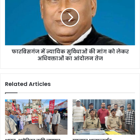
निष्पादन
न्यायिक
सुविधाओं
की
मांग
को
लेकर
अधिवक्ताओं
फारबिसगंज में न्यायिक सुविधाओं की मांग को लेकर
का
आंदोलन
अधिवक्ताओं का आंदोलन तेज
तेज
Related Articles