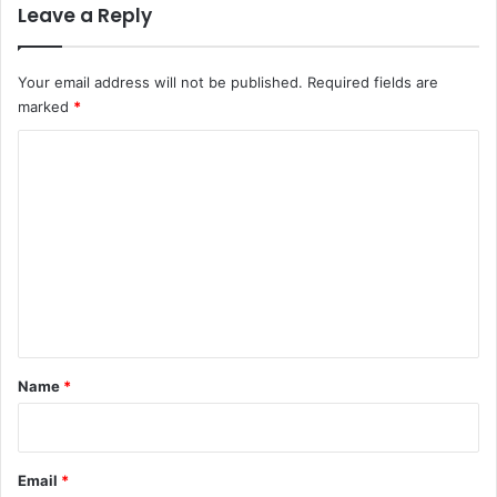
Leave a Reply
Your email address will not be published.
Required fields are
marked
*
C
o
m
m
e
n
t
*
Name
*
Email
*