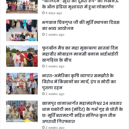
“वालिदैन : ख़ुदा का दूसरा रूप” का लखनऊ
के ऑल इंडिया मुशायरा में हुआ लोकार्पण
4 days ago
भगवान चित्रगुप्त जी की मूर्ति स्थापना दिवस
का भव्य आयोजन
2 weeks ago
फुटबॉल मैच का महा मुकाबला सातवां दिन
महावीर मोबाइल मानसी बनाम आईआईटी
खगड़िया के बीच
2 weeks ago
भारत-अमेरिका कृषि व्यापार समझौते के
विरोध में किसानों का मार्च, ट्रंप व मोदी का
पुतला दहन
2 weeks ago
खानपुर थानान्तर्गत महामंडलेश्वर 24 अवतार
धाम चकोटी मठ (मंदिर) के गर्भ गृह से चोरी के
छः मूर्ति बरामदगी सहित संलिप्त कुल तीन
अपराधी गिरफ्तार!
2 weeks ago