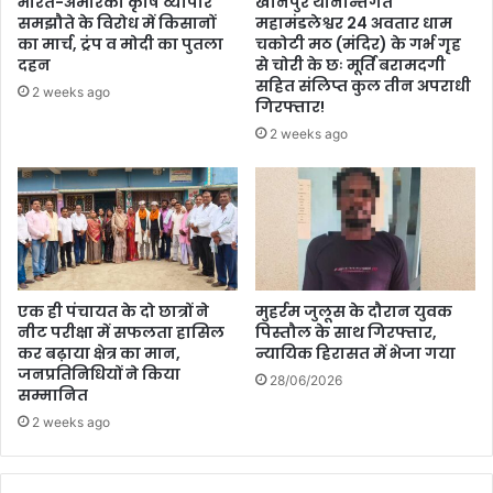
भारत-अमेरिका कृषि व्यापार
खानपुर थानान्तर्गत
समझौते के विरोध में किसानों
महामंडलेश्वर 24 अवतार धाम
का मार्च, ट्रंप व मोदी का पुतला
चकोटी मठ (मंदिर) के गर्भ गृह
दहन
से चोरी के छः मूर्ति बरामदगी
सहित संलिप्त कुल तीन अपराधी
2 weeks ago
गिरफ्तार!
2 weeks ago
एक ही पंचायत के दो छात्रों ने
मुहर्रम जुलूस के दौरान युवक
नीट परीक्षा में सफलता हासिल
पिस्तौल के साथ गिरफ्तार,
कर बढ़ाया क्षेत्र का मान,
न्यायिक हिरासत में भेजा गया
जनप्रतिनिधियों ने किया
28/06/2026
सम्मानित
2 weeks ago