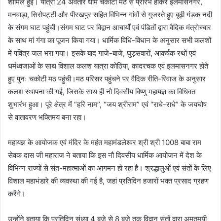
शामिल हुईं। यात्रा 24 अवतार धाम चकोटी मठ से प्रारंभ होकर इलमासनगर,
मनवाड़ा, सिरोपट्टी और पीरखपुर सहित विभिन्न गांवों से गुजरते हुए बूढ़ी गंडक नदी
के संगम घाट पहुंची।संगम घाट पर विद्वान आचार्यों एवं पंडितों द्वारा वैदिक मंत्रोच्चार
के साथ मां गंगा का पूजन किया गया। धार्मिक विधि-विधान के अनुसार सभी कलशों
में पवित्र जल भरा गया। इसके बाद गाजे-बाजे, घुड़सवारों, आकर्षक रथों एवं
धर्मध्वजाओं के साथ विशाल कलश यात्रा कोठिया, कादरचक एवं इलमासनगर होते
हुए पुनः चकोटी मठ पहुंची।मठ परिसर पहुंचने पर वैदिक रीति-रिवाज के अनुसार
कलश स्थापना की गई, जिसके साथ ही नौ दिवसीय विष्णु महायज्ञ का विधिवत
शुभारंभ हुआ। पूरे क्षेत्र में “हरि नाम”, “जय श्रीराम” एवं “राधे-राधे” के जयघोष
से वातावरण भक्तिमय बना रहा।
महायज्ञ के आयोजक एवं मंदिर के महंत महामंडलेश्वर श्री श्री 1008 बाबा राम
सेवक दास जी महाराज ने बताया कि इस नौ दिवसीय धार्मिक आयोजन में देश के
विभिन्न राज्यों से संत-महात्माओं का आगमन हो रहा है। श्रद्धालुओं एवं संतों के लिए
विशाल महाभंडारे की व्यवस्था की गई है, जहां प्रतिदिन हजारों भक्त प्रसाद ग्रहण
करेंगे।
उन्होंने बताया कि प्रतिदिन संध्या 4 बजे से 8 बजे तक विद्वान संतों द्वारा अमृतमयी