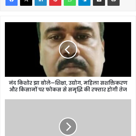
नंद
किशोर
झा
बोले
—
शिक्षा,
उद्योग,
महिला
सशक्तिकरण
नंद किशोर झा बोले—शिक्षा, उद्योग, महिला सशक्तिकरण
और
किसानों
और किसानों पर फोकस से समृद्धि की रफ्तार होगी तेज
पर
फोकस
इंस्टाग्राम
से
वाली
समृद्धि
मोहब्बत
की
का
रफ्तार
'वायरल'
होगी
अंत;