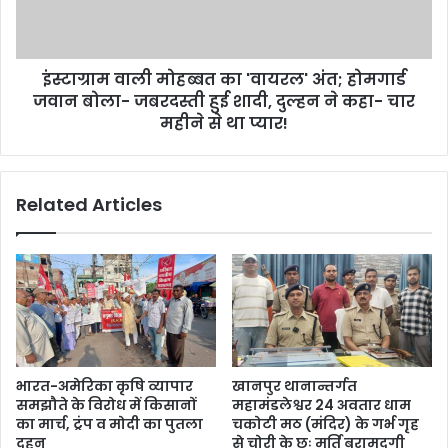
तेज
होमगार्ड
जवान
बोला-
इंस्टाग्राम वाली मोहब्बत का 'वायरल' अंत; होमगार्ड
जबरदस्ती
हुई
जवान बोला- जबरदस्ती हुई शादी, दुल्हन ने कहा- चार
शादी,
महीने से था प्यार!
दुल्हन
ने
कहा-
Related Articles
चार
महीने
से
था
प्यार!
भारत-अमेरिका कृषि व्यापार
खानपुर थानान्तर्गत
समझौते के विरोध में किसानों
महामंडलेश्वर 24 अवतार धाम
का मार्च, ट्रंप व मोदी का पुतला
चकोटी मठ (मंदिर) के गर्भ गृह
दहन
से चोरी के छः मूर्ति बरामदगी