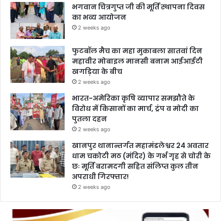
भगवान चित्रगुप्त जी की मूर्ति स्थापना दिवस
का भव्य आयोजन
2 weeks ago
फुटबॉल मैच का महा मुकाबला सातवां दिन
महावीर मोबाइल मानसी बनाम आईआईटी
खगड़िया के बीच
2 weeks ago
भारत-अमेरिका कृषि व्यापार समझौते के
विरोध में किसानों का मार्च, ट्रंप व मोदी का
पुतला दहन
2 weeks ago
खानपुर थानान्तर्गत महामंडलेश्वर 24 अवतार
धाम चकोटी मठ (मंदिर) के गर्भ गृह से चोरी के
छः मूर्ति बरामदगी सहित संलिप्त कुल तीन
अपराधी गिरफ्तार!
2 weeks ago