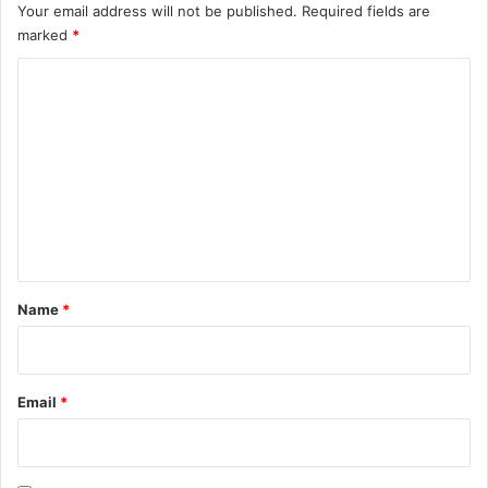
Your email address will not be published.
Required fields are
marked
*
C
o
m
m
e
n
t
*
Name
*
Email
*