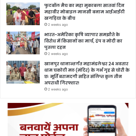
फुटबॉल मैच का महा मुकाबला सातवां दिन
महावीर मोबाइल मानसी बनाम आईआईटी
खगड़िया के बीच
2 weeks ago
भारत-अमेरिका कृषि व्यापार समझौते के
विरोध में किसानों का मार्च, ट्रंप व मोदी का
पुतला दहन
2 weeks ago
खानपुर थानान्तर्गत महामंडलेश्वर 24 अवतार
धाम चकोटी मठ (मंदिर) के गर्भ गृह से चोरी के
छः मूर्ति बरामदगी सहित संलिप्त कुल तीन
अपराधी गिरफ्तार!
2 weeks ago