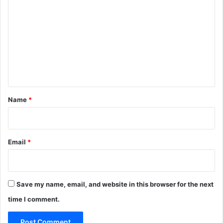
o
m
m
e
n
t
*
Name
*
Email
*
Save my name, email, and website in this browser for the next
time I comment.