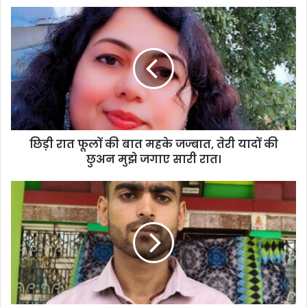
छिड़ी
रात
फूलों
की
बात
महके
जज्बात,
तेरी
यादों
छिड़ी रात फूलों की बात महके जज्बात, तेरी यादों की
की
छुअन
छुअन मुझे जगाए सारी रात।
मुझे
जगाए
भूतपूर्व
सारी
सैनिक
रात।
के
पौत्र
ने
बिहार
पुलिस
की
परीक्षा