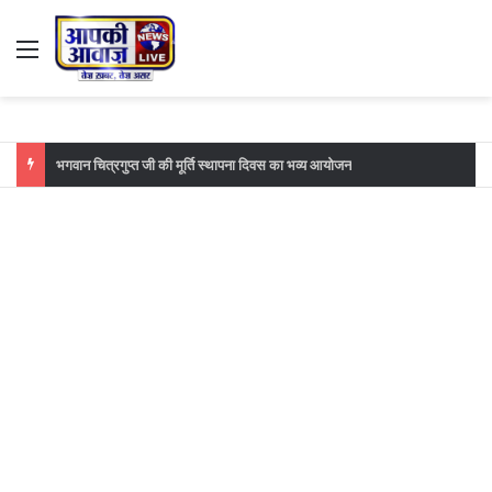
Menu
फुटबॉल मैच का महा मुकाबला सातवां दिन महावीर मोबाइल मानसी बनाम आईआईटी खगड़िया के बीच