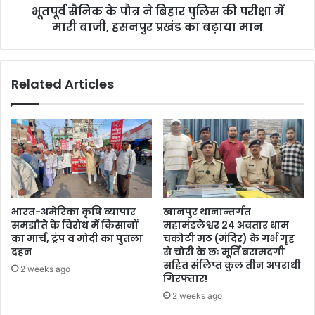
भूतपूर्व सैनिक के पौत्र ने बिहार पुलिस की परीक्षा में
में
मारी
मारी बाजी, हसनपुर प्रखंड का बढ़ाया मान
बाजी,
हसनपुर
प्रखंड
Related Articles
का
बढ़ाया
मान
भारत-अमेरिका कृषि व्यापार
खानपुर थानान्तर्गत
समझौते के विरोध में किसानों
महामंडलेश्वर 24 अवतार धाम
का मार्च, ट्रंप व मोदी का पुतला
चकोटी मठ (मंदिर) के गर्भ गृह
दहन
से चोरी के छः मूर्ति बरामदगी
सहित संलिप्त कुल तीन अपराधी
2 weeks ago
गिरफ्तार!
2 weeks ago