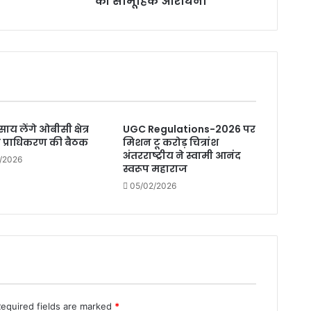
की सामूहिक आराधना
का
महापूजन:
पूरे
चित्रांश
परिवार
ने
की
सामूहिक
य लेंगे ओबीसी क्षेत्र
UGC Regulations-2026 पर
आराधना
प्राधिकरण की बैठक
मिशन टू करोड़ चित्रांश
अंतरराष्ट्रीय ने स्वामी आनंद
/2026
स्वरूप महाराज
05/02/2026
Required fields are marked
*