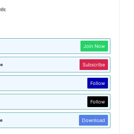
्वाद
Join Now
Subscribe
be
Follow
Follow
Download
re