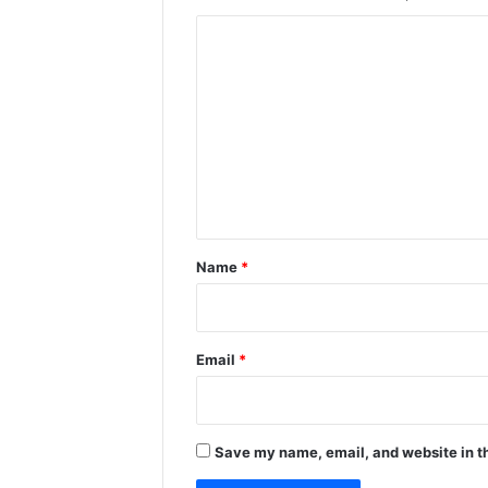
C
o
m
m
e
n
t
*
Name
*
Email
*
Save my name, email, and website in th