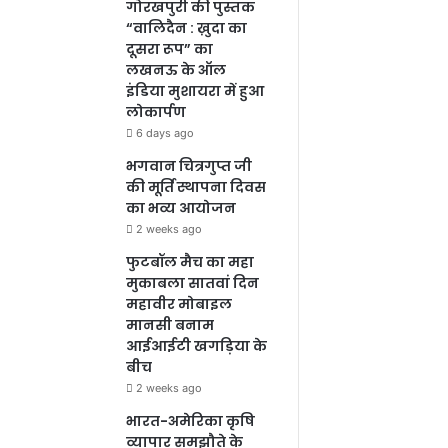
गोरखपुरी की पुस्तक
“वालिदैन : ख़ुदा का
दूसरा रूप” का
लखनऊ के ऑल
इंडिया मुशायरा में हुआ
लोकार्पण
6 days ago
भगवान चित्रगुप्त जी
की मूर्ति स्थापना दिवस
का भव्य आयोजन
2 weeks ago
फुटबॉल मैच का महा
मुकाबला सातवां दिन
महावीर मोबाइल
मानसी बनाम
आईआईटी खगड़िया के
बीच
2 weeks ago
भारत-अमेरिका कृषि
व्यापार समझौते के