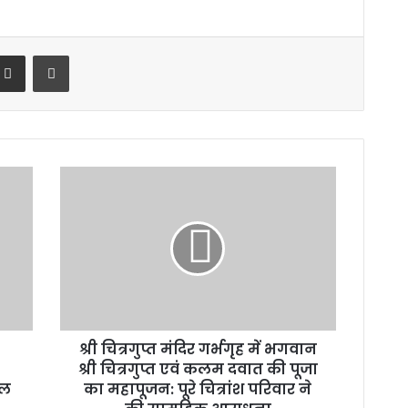
terest
Share via Email
Print
श्री
चित्रगुप्त
मंदिर
गर्भगृह
में
भगवान
श्री
चित्रगुप्त
एवं
श्री चित्रगुप्त मंदिर गर्भगृह में भगवान
कलम
दवात
श्री चित्रगुप्त एवं कलम दवात की पूजा
की
मल
का महापूजन: पूरे चित्रांश परिवार ने
पूजा