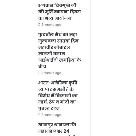
भगवान चित्रगुप्त जी
की मूर्ति स्थापना दिवस
का भव्य आयोजन
2 weeks ago
फुटबॉल मैच का महा
मुकाबला सातवां दिन
महावीर मोबाइल
मानसी बनाम
आईआईटी खगड़िया के
बीच
2 weeks ago
भारत-अमेरिका कृषि
व्यापार समझौते के
विरोध में किसानों का
मार्च, ट्रंप व मोदी का
पुतला दहन
2 weeks ago
खानपुर थानान्तर्गत
महामंडलेश्वर 24