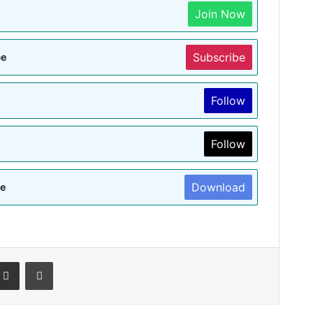
Join Now
Subscribe
be
Follow
Follow
Download
re
terest
Share via Email
Print