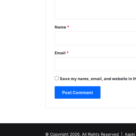
n
t
*
Name
*
Email
*
Save my name, email, and website in th
© Copyright 2026, All Rights Reserved |
Aapk