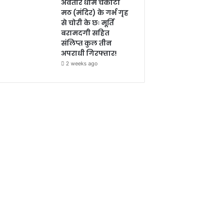
अवतार धाम चकोटी
मठ (मंदिर) के गर्भ गृह
से चोरी के छः मूर्ति
बरामदगी सहित
संलिप्त कुल तीन
अपराधी गिरफ्तार!
2 weeks ago