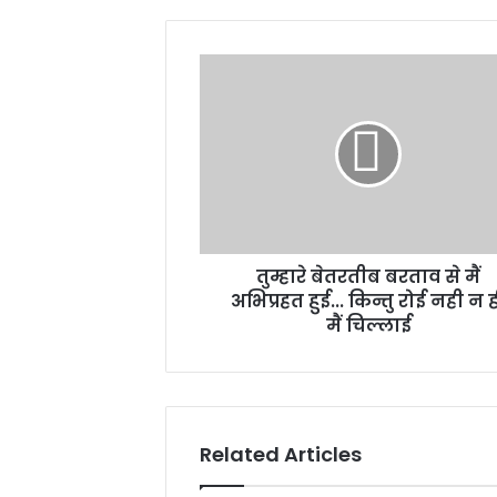
तुम्हारे
बेतरतीब
बरताव
से
मैं
अभिप्रहत
हुई...
किन्तु
रोई
तुम्हारे बेतरतीब बरताव से मैं
नही
न
अभिप्रहत हुई... किन्तु रोई नही न 
ही
मैं चिल्लाई
मैं
चिल्लाई
Related Articles