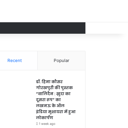
Recent
Popular
डॉ. हिना कौसर
गोरखपुरी की पुस्तक
“वालिदैन : ख़ुदा का
दूसरा रूप” का
लखनऊ के ऑल
इंडिया मुशायरा में हुआ
लोकार्पण
1 week ago