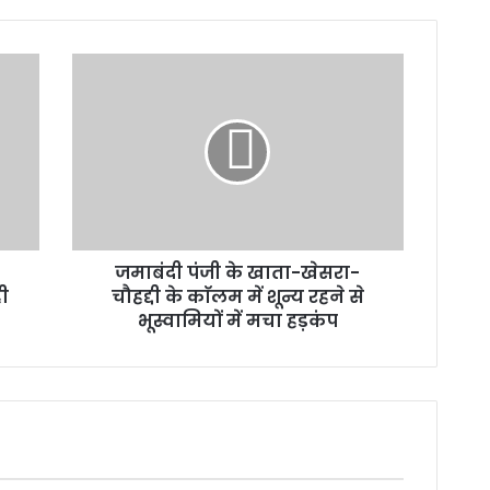
जमाबंदी
पंजी
के
खाता-
खेसरा-
चौहद्दी
के
काॅलम
में
जमाबंदी पंजी के खाता-खेसरा-
शून्य
ही
रहने
चौहद्दी के काॅलम में शून्य रहने से
से
भूस्वामियों में मचा हड़कंप
भूस्वामियों
में
मचा
हड़कंप