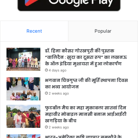
Recent
Popular
डॉ. हिना कौसर गोरखपुरी की पुस्तक
“वालिदैन : ख़ुदा का दूसरा रूप” का लखनऊ
के ऑल इंडिया मुशायरा में हुआ लोकार्पण
4 days ago
भगवान चित्रगुप्त जी की मूर्ति स्थापना दिवस
का भव्य आयोजन
2 weeks ago
फुटबॉल मैच का महा मुकाबला सातवां दिन
महावीर मोबाइल मानसी बनाम आईआईटी
खगड़िया के बीच
2 weeks ago
भारत-अमेरिका कृषि व्यापार समझौते के