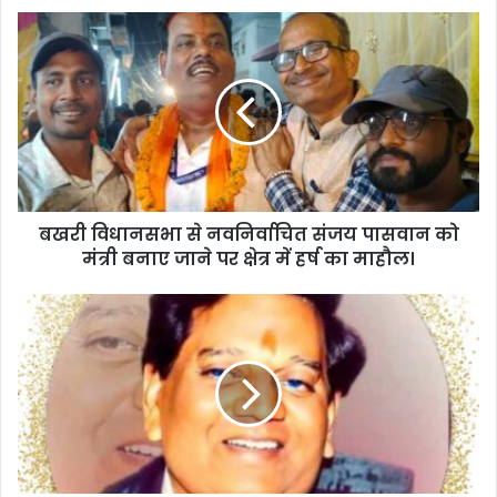
बखरी
विधानसभा
से
नवनिर्वाचित
संजय
पासवान
को
मंत्री
बनाए
बखरी विधानसभा से नवनिर्वाचित संजय पासवान को
जाने
पर
मंत्री बनाए जाने पर क्षेत्र में हर्ष का माहौल।
क्षेत्र
में
संस्कारों
हर्ष
से
का
व्यक्तित्व-
माहौल।
निर्माण