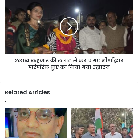
ने
2लाख
कहा-
85हजार
चार
की
महीने
लागत
से
से
था
कराए
प्यार!
गए
जीर्णोद्धार
पारंपरिक
2लाख 85हजार की लागत से कराए गए जीर्णोद्धार
कुएं
का
पारंपरिक कुएं का किया गया उद्घाटन
किया
गया
उद्घाटन
Related Articles