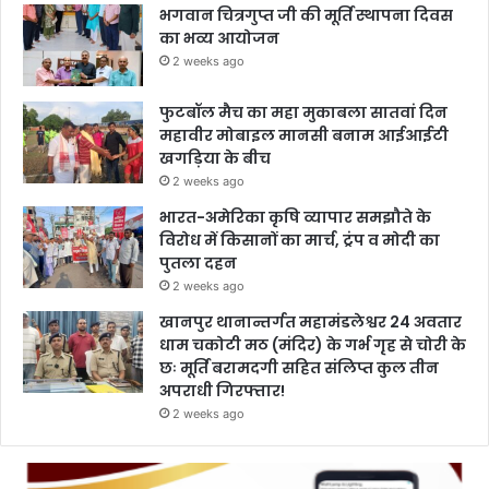
भगवान चित्रगुप्त जी की मूर्ति स्थापना दिवस
का भव्य आयोजन
2 weeks ago
फुटबॉल मैच का महा मुकाबला सातवां दिन
महावीर मोबाइल मानसी बनाम आईआईटी
खगड़िया के बीच
2 weeks ago
भारत-अमेरिका कृषि व्यापार समझौते के
विरोध में किसानों का मार्च, ट्रंप व मोदी का
पुतला दहन
2 weeks ago
खानपुर थानान्तर्गत महामंडलेश्वर 24 अवतार
धाम चकोटी मठ (मंदिर) के गर्भ गृह से चोरी के
छः मूर्ति बरामदगी सहित संलिप्त कुल तीन
अपराधी गिरफ्तार!
2 weeks ago