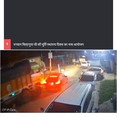
फुटबॉल मैच का महा मुकाबला सातवां दिन महावीर मोबाइल मानसी बनाम आईआईटी खगड़िया के बीच