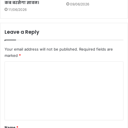
कब बरसेगा सावन।
09/06/2026
11/06/2026
Leave a Reply
Your email address will not be published.
Required fields are
marked
*
C
o
m
m
e
n
t
*
Name
*