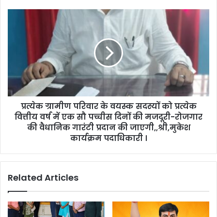
भारत–
2047’
प्रत्येक
की
ग्रामीण
मजबूत
परिवार
नींव
के
वयस्क
सदस्‍यों
को
प्रत्येक
वित्तीय
प्रत्येक ग्रामीण परिवार के वयस्क सदस्‍यों को प्रत्येक
वर्ष
में
वित्तीय वर्ष में एक सौ पच्चीस दिनों की मजदूरी-रोजगार
एक
की वैधानिक गारंटी प्रदान की जाएगी,,श्री,मुकेश
सौ
कार्यक्रम पदाधिकारी ।
पच्चीस
दिनों
की
Related Articles
मजदूरी-
रोजगार
की
वैधानिक
गारंटी