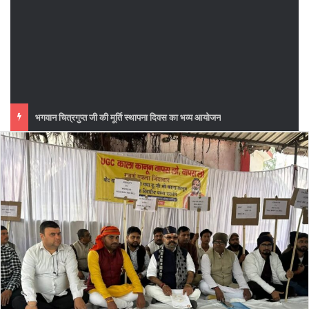
फुटबॉल मैच का महा मुकाबला सातवां दिन महावीर मोबाइल मानसी बनाम आईआईटी खगड़िया के बीच