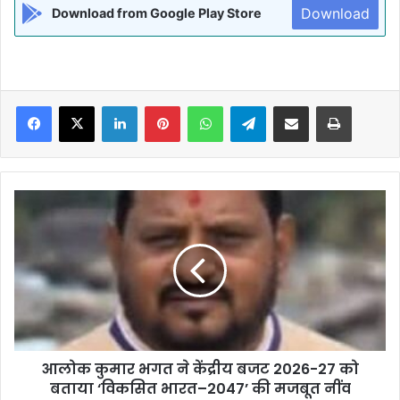
Download
Download from Google Play Store
Facebook
X
LinkedIn
Pinterest
WhatsApp
Telegram
Share via Email
Print
आलोक
कुमार
भगत
ने
केंद्रीय
बजट
2026-
27
को
आलोक कुमार भगत ने केंद्रीय बजट 2026-27 को
बताया
‘विकसित
बताया ‘विकसित भारत–2047’ की मजबूत नींव