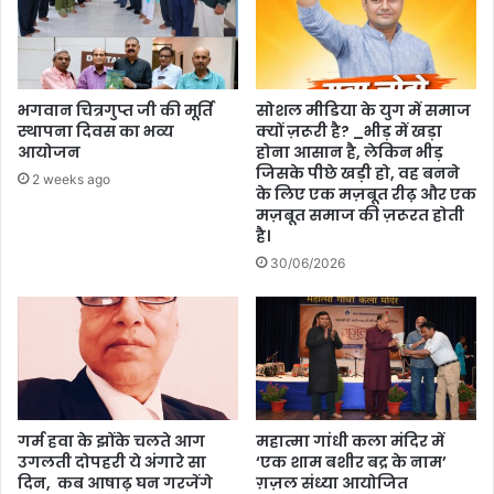
प्रदान
की
जाएगी,,श्री,मुकेश
कार्यक्रम
भगवान चित्रगुप्त जी की मूर्ति
सोशल मीडिया के युग में समाज
पदाधिकारी
स्थापना दिवस का भव्य
क्यों ज़रूरी है? _भीड़ में खड़ा
।
आयोजन
होना आसान है, लेकिन भीड़
जिसके पीछे खड़ी हो, वह बनने
2 weeks ago
के लिए एक मज़बूत रीढ़ और एक
मज़बूत समाज की ज़रूरत होती
है।
30/06/2026
गर्म हवा के झोंके चलते आग
महात्मा गांधी कला मंदिर में
उगलती दोपहरी ये अंगारे सा
‘एक शाम बशीर बद्र के नाम’
दिन, कब आषाढ़ घन गरजेंगे
ग़ज़ल संध्या आयोजित