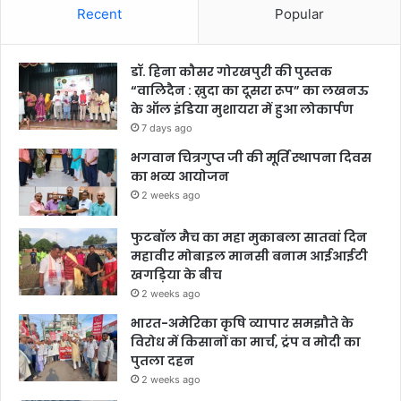
Recent
Popular
डॉ. हिना कौसर गोरखपुरी की पुस्तक
“वालिदैन : ख़ुदा का दूसरा रूप” का लखनऊ
के ऑल इंडिया मुशायरा में हुआ लोकार्पण
7 days ago
भगवान चित्रगुप्त जी की मूर्ति स्थापना दिवस
का भव्य आयोजन
2 weeks ago
फुटबॉल मैच का महा मुकाबला सातवां दिन
महावीर मोबाइल मानसी बनाम आईआईटी
खगड़िया के बीच
2 weeks ago
भारत-अमेरिका कृषि व्यापार समझौते के
विरोध में किसानों का मार्च, ट्रंप व मोदी का
पुतला दहन
2 weeks ago