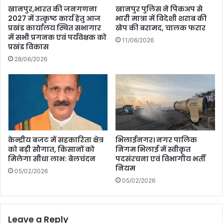
अंधरा
खानपुर,भारत की जनगणना
खानपुर पुलिस ने पिकअप से
ठाढी
2027 में उत्कृष्ट कार्य हेतु आज
भारी मात्रा में विदेशी शराब की
मधुबनी
प्रखंड कार्यालय स्थित सभागार
खेप की बरामद, चालक फरार
जिला
में सभी प्रगनक एवं पर्यवेक्षक को
11/06/2026
बिहार
प्रखंड विकास
के
28/06/2026
रहने
वाले
केन्द्रीय बजट में सहकारिता क्षेत्र
भिलाईनगर। नगर पालिक
को बड़ी सौगात, किसानों को
निगम भिलाई में स्वीकृत
मिलेगा सीधा लाभ: बेलचंदन
पदसंरचना एवं विभागीय भर्ती
नियम
05/02/2026
05/02/2026
Leave a Reply