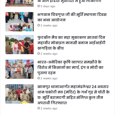
के ऑल इंडिया मुशायरा में हुआ लोकार्पण
5 days ago
भगवान चित्रगुप्त जी की मूर्ति स्थापना दिवस
का भव्य आयोजन
2 weeks ago
फुटबॉल मैच का महा मुकाबला सातवां दिन
महावीर मोबाइल मानसी बनाम आईआईटी
खगड़िया के बीच
2 weeks ago
भारत-अमेरिका कृषि व्यापार समझौते के
विरोध में किसानों का मार्च, ट्रंप व मोदी का
पुतला दहन
2 weeks ago
खानपुर थानान्तर्गत महामंडलेश्वर 24 अवतार
धाम चकोटी मठ (मंदिर) के गर्भ गृह से चोरी के
छः मूर्ति बरामदगी सहित संलिप्त कुल तीन
अपराधी गिरफ्तार!
2 weeks ago