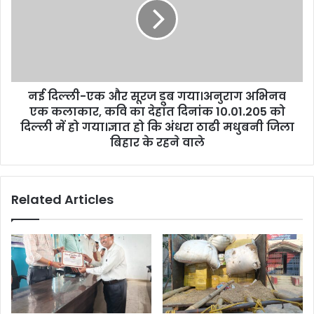
और
सूरज
डूब
गया।
अनुराग
अभिनव
नई दिल्ली-एक और सूरज डूब गया।अनुराग अभिनव
एक
कलाकार,
एक कलाकार, कवि का देहांत दिनांक 10.01.205 को
कवि
दिल्ली में हो गया।ज्ञात हो कि अंधरा ठाढी मधुबनी जिला
का
बिहार के रहने वाले
देहांत
दिनांक
10.01.205
Related Articles
को
दिल्ली
में
हो
गया।
ज्ञात
हो
कि