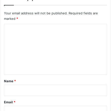
Your email address will not be published.
Required fields are
marked
*
C
o
m
m
e
n
t
*
Name
*
Email
*