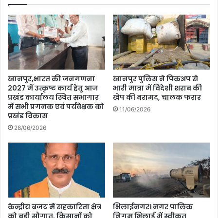
के
लोगों
ने
जमकर
भागीदारी
लिया
।
खानपुर,भारत की जनगणना
खानपुर पुलिस ने पिकअप से
2027 में उत्कृष्ट कार्य हेतु आज
भारी मात्रा में विदेशी शराब की
प्रखंड कार्यालय स्थित सभागार
खेप की बरामद, चालक फरार
में सभी प्रगनक एवं पर्यवेक्षक को
11/06/2026
प्रखंड विकास
28/06/2026
केन्द्रीय बजट में सहकारिता क्षेत्र
भिलाईनगर। नगर पालिक
को बड़ी सौगात, किसानों को
निगम भिलाई में स्वीकृत