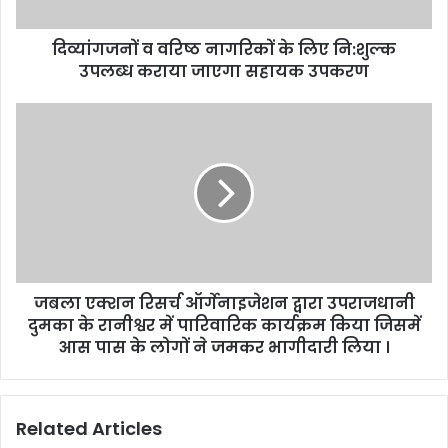
उपलब्ध
कराया
दिव्यांगजनों व वरिष्ठ नागरिकों के लिए नि:शुल्क
जाएगा
सहायक
उपलब्ध कराया जाएगा सहायक उपकरण
उपकरण
जबला
एक्शन
रिसर्च
ऑर्गेनाइजेशन
द्वारा
उपराजधानी
दुमका
के
रानीश्वर
जबला एक्शन रिसर्च ऑर्गेनाइजेशन द्वारा उपराजधानी
में
पारिवारिक
दुमका के रानीश्वर में पारिवारिक कार्यक्रम किया जिसमें
कार्यक्रम
आस पास के लोगों ने जमकर भागीदारी लिया ।
किया
जिसमें
आस
Related Articles
पास