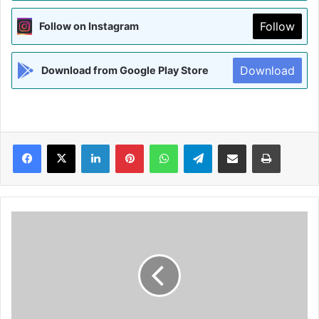
Follow
Follow on Instagram
Download
Download from Google Play Store
Facebook
X
LinkedIn
Pinterest
WhatsApp
Telegram
Share via Email
Print
दिव्यांगजनों
व
वरिष्ठ
नागरिकों
के
लिए
नि:शुल्क