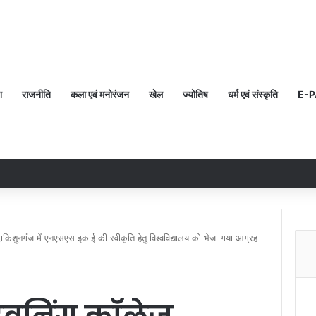
श
राजनीति
कला एवं मनोरंजन
खेल
ज्योतिष
धर्म एवं संस्कृति
E-
दाकिशुनगंज में एनएसएस इकाई की स्वीकृति हेतु विश्वविद्यालय को भेजा गया आग्रह