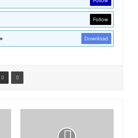
Follow
Follow
Download
re
terest
Share via Email
Print
राष्ट्रीय
सेवा
योजना
(एनएसएस)
और