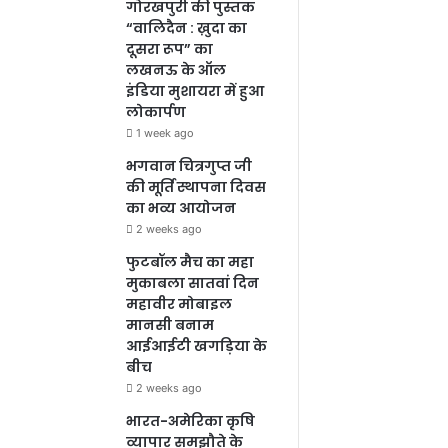
गोरखपुरी की पुस्तक
“वालिदैन : ख़ुदा का
दूसरा रूप” का
लखनऊ के ऑल
इंडिया मुशायरा में हुआ
लोकार्पण
1 week ago
भगवान चित्रगुप्त जी
की मूर्ति स्थापना दिवस
का भव्य आयोजन
2 weeks ago
फुटबॉल मैच का महा
मुकाबला सातवां दिन
महावीर मोबाइल
मानसी बनाम
आईआईटी खगड़िया के
बीच
2 weeks ago
भारत-अमेरिका कृषि
व्यापार समझौते के