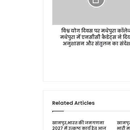
कॉलेज
मधेपुरा
में
एनसीसी
विश्व योग दिवस पर मधेपुरा कॉले
कैडेट्स
ने
मधेपुरा में एनसीसी कैडेट्स ने दि
दिया
अनुशासन और संतुलन का संदे
अनुशासन
और
संतुलन
का
संदेश
Related Articles
खानपुर,भारत की जनगणना
खानपुर
2027 में उत्कृष्ट कार्य हेतु आज
भारी मा