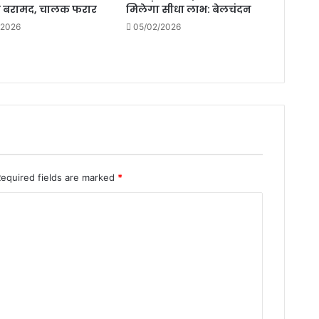
ी बरामद, चालक फरार
मिलेगा सीधा लाभ: बेलचंदन
शिविर
के
/2026
05/02/2026
उपरांत
एक
ऑनलाइन
Required fields are marked
*