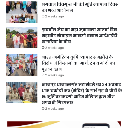
भगवान चित्रगुप्त जी की मूर्ति स्थापना दिवस
का भव्य आयोजन
2 weeks ago
फुटबॉल मैच का महा मुकाबला सातवां दिन
महावीर मोबाइल मानसी बनाम आईआईटी
खगड़िया के बीच
2 weeks ago
भारत-अमेरिका कृषि व्यापार समझौते के
विरोध में किसानों का मार्च, ट्रंप व मोदी का
पुतला दहन
2 weeks ago
खानपुर थानान्तर्गत महामंडलेश्वर 24 अवतार
धाम चकोटी मठ (मंदिर) के गर्भ गृह से चोरी के
छः मूर्ति बरामदगी सहित संलिप्त कुल तीन
अपराधी गिरफ्तार!
2 weeks ago