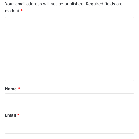
Your email address will not be published.
Required fields are
marked
*
C
o
m
m
e
n
t
*
Name
*
Email
*