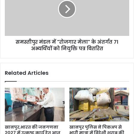
यूरिया
"रोजगार
जब्त
मेला"
अररिया
के
|
अंतर्गत
71
अभ्यर्थियों
समस्तीपुर मंडल में "रोजगार मेला" के अंतर्गत 71
को
नियुक्ति
अभ्यर्थियों को नियुक्ति पत्र वितरित
पत्र
वितरित
Related Articles
खानपुर,भारत की जनगणना
खानपुर पुलिस ने पिकअप से
2027 में उत्कृष्ट कार्य हेतु आज
भारी मात्रा में विदेशी शराब की