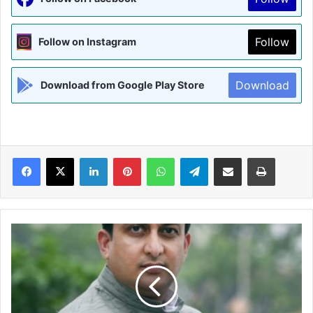
Follow
Follow on Instagram
Download
Download from Google Play Store
Facebook
X
LinkedIn
Pinterest
WhatsApp
Telegram
Share via Email
Print
बिहार
की
हर
ऋतु
पर
राज