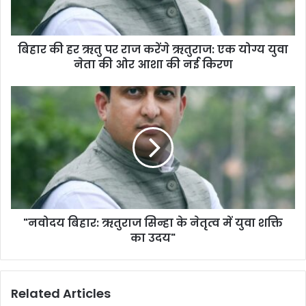
करेंगे
ऋतुराज:
एक
बिहार की हर ऋतु पर राज करेंगे ऋतुराज: एक योग्य युवा
योग्य
युवा
नेता की ओर आशा की नई किरण
नेता
की
"नवोदय
ओर
बिहार:
आशा
ऋतुराज
की
सिन्हा
नई
के
किरण
नेतृत्व
में
युवा
शक्ति
"नवोदय बिहार: ऋतुराज सिन्हा के नेतृत्व में युवा शक्ति
का
उदय"
का उदय"
Related Articles