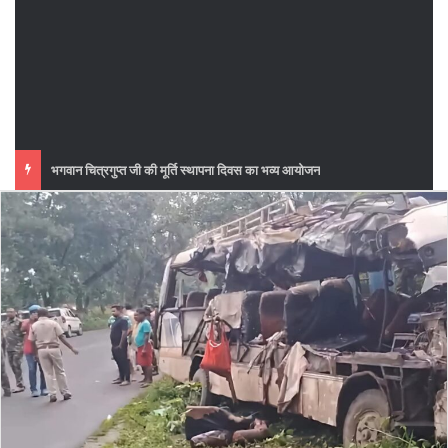
फुटबॉल मैच का महा मुकाबला सातवां दिन महावीर मोबाइल मानसी बनाम आईआईटी खगड़िया के बीच