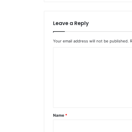
Leave a Reply
Your email address will not be published.
C
o
m
m
e
n
t
*
Name
*