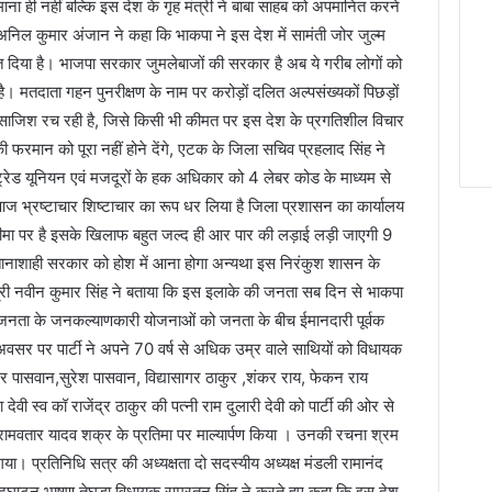
ना ही नहीं बल्कि इस देश के गृह मंत्री ने बाबा साहब को अपमानित करने
निल कुमार अंजान ने कहा कि भाकपा ने इस देश में सामंती जोर जुल्म
त दिया है। भाजपा सरकार जुमलेबाजों की सरकार है अब ये गरीब लोगों को
। मतदाता गहन पुनरीक्षण के नाम पर करोड़ों दलित अल्पसंख्यकों पिछड़ों
 साजिश रच रही है, जिसे किसी भी कीमत पर इस देश के प्रगतिशील विचार
 फरमान को पूरा नहीं होने देंगे, एटक के जिला सचिव प्रहलाद सिंह ने
्रेड यूनियन एवं मजदूरों के हक अधिकार को 4 लेबर कोड के माध्यम से
ज भ्रष्टाचार शिष्टाचार का रूप धर लिया है जिला प्रशासन का कार्यालय
ीमा पर है इसके खिलाफ बहुत जल्द ही आर पार की लड़ाई लड़ी जाएगी 9
 तानाशाही सरकार को होश में आना होगा अन्यथा इस निरंकुश शासन के
ी नवीन कुमार सिंह ने बताया कि इस इलाके की जनता सब दिन से भाकपा
जनता के जनकल्याणकारी योजनाओं को जनता के बीच ईमानदारी पूर्वक
अवसर पर पार्टी ने अपने 70 वर्ष से अधिक उम्र वाले साथियों को विधायक
गाधर पासवान,सुरेश पासवान, विद्यासागर ठाकुर ,शंकर राय, फेकन राय
ेवी स्व कॉ राजेंद्र ठाकुर की पत्नी राम दुलारी देवी को पार्टी की ओर से
रामवतार यादव शक्र के प्रतिमा पर माल्यार्पण किया । उनकी रचना श्रम
ा गया। प्रतिनिधि सत्र की अध्यक्षता दो सदस्यीय अध्यक्ष मंडली रामानंद
द्घाटन भाषण तेघड़ा विधायक रामरतन सिंह ने करते हुए कहा कि इस देश