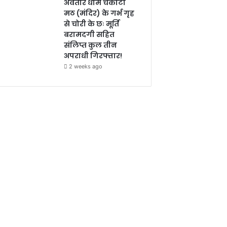
अवतार धाम चकोटी
मठ (मंदिर) के गर्भ गृह
से चोरी के छः मूर्ति
बरामदगी सहित
संलिप्त कुल तीन
अपराधी गिरफ्तार!
2 weeks ago