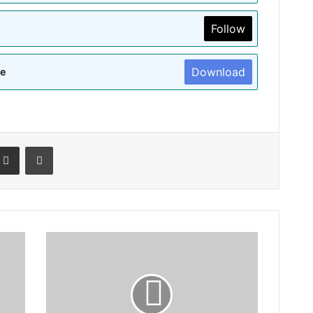
Follow
Download
re
terest
Share via Email
Print
कारखाना
समस्तीपुर
मे
नए
CWE
/HJP