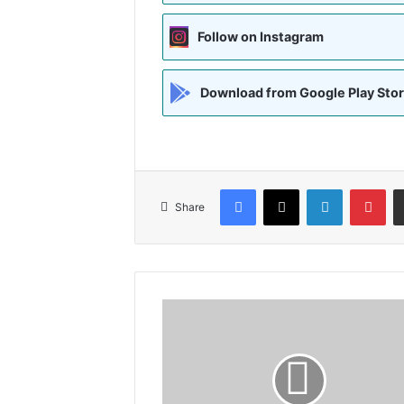
Follow on Instagram
Download from Google Play Sto
Facebook
X
LinkedIn
Pin
Share
सावन
में
शिवभक्तों
की
सेवा
हेतु