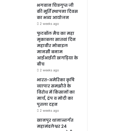
भगवान चित्रगुप्त जी
की मूर्ति स्थापना दिवस
का भव्य आयोजन
2 weeks ago
फुटबॉल मैच का महा
मुकाबला सातवां दिन
महावीर मोबाइल
मानसी बनाम
आईआईटी खगड़िया के
बीच
2 weeks ago
भारत-अमेरिका कृषि
व्यापार समझौते के
विरोध में किसानों का
मार्च, ट्रंप व मोदी का
पुतला दहन
2 weeks ago
खानपुर थानान्तर्गत
महामंडलेश्वर 24