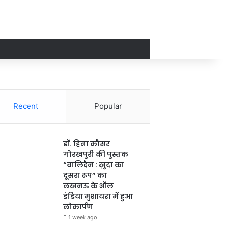
Recent
Popular
डॉ. हिना कौसर
गोरखपुरी की पुस्तक
“वालिदैन : ख़ुदा का
दूसरा रूप” का
लखनऊ के ऑल
इंडिया मुशायरा में हुआ
लोकार्पण
1 week ago