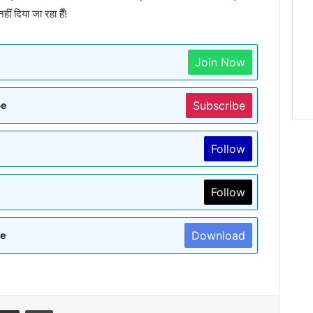
 दिया जा रहा हैँ!
Join Now
Subscribe
be
Follow
Follow
Download
re
terest
Share via Email
Print