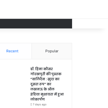
Recent
Popular
डॉ. हिना कौसर
गोरखपुरी की पुस्तक
“वालिदैन : ख़ुदा का
दूसरा रूप” का
लखनऊ के ऑल
इंडिया मुशायरा में हुआ
लोकार्पण
7 days ago