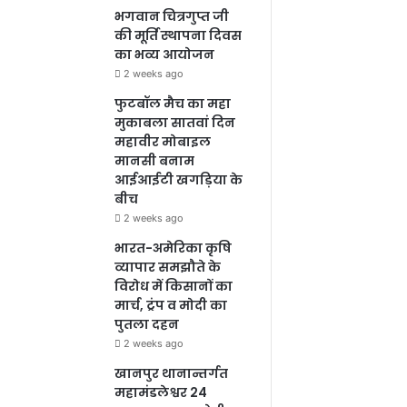
भगवान चित्रगुप्त जी
की मूर्ति स्थापना दिवस
का भव्य आयोजन
2 weeks ago
फुटबॉल मैच का महा
मुकाबला सातवां दिन
महावीर मोबाइल
मानसी बनाम
आईआईटी खगड़िया के
बीच
2 weeks ago
भारत-अमेरिका कृषि
व्यापार समझौते के
विरोध में किसानों का
मार्च, ट्रंप व मोदी का
पुतला दहन
2 weeks ago
खानपुर थानान्तर्गत
महामंडलेश्वर 24