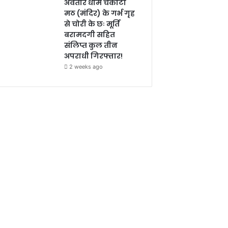
अवतार धाम चकोटी
मठ (मंदिर) के गर्भ गृह
से चोरी के छः मूर्ति
बरामदगी सहित
संलिप्त कुल तीन
अपराधी गिरफ्तार!
2 weeks ago