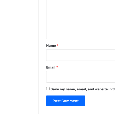
m
m
e
n
t
*
Name
*
Email
*
Save my name, email, and website in th