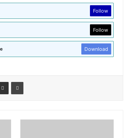
Follow
Follow
Download
re
terest
Share via Email
Print
सड़क
हादसे
में