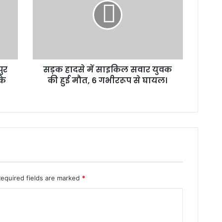
साइकिल
सवार
युवक
की
हुई
मौत,
ुर
सड़क हादसे में साइकिल सवार युवक
6
के
गभीररूप
की हुई मौत, 6 गभीररूप से घायल।
से
घायल।
Required fields are marked
*