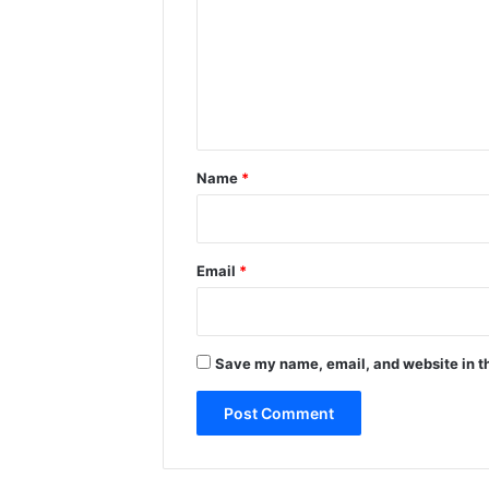
m
m
e
n
t
*
Name
*
Email
*
Save my name, email, and website in th