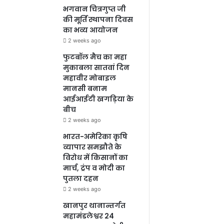
भगवान चित्रगुप्त जी
की मूर्ति स्थापना दिवस
का भव्य आयोजन
2 weeks ago
फुटबॉल मैच का महा
मुकाबला सातवां दिन
महावीर मोबाइल
मानसी बनाम
आईआईटी खगड़िया के
बीच
2 weeks ago
भारत-अमेरिका कृषि
व्यापार समझौते के
विरोध में किसानों का
मार्च, ट्रंप व मोदी का
पुतला दहन
2 weeks ago
खानपुर थानान्तर्गत
महामंडलेश्वर 24