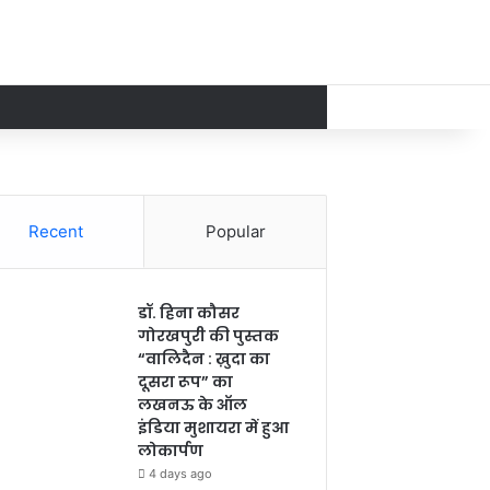
Recent
Popular
डॉ. हिना कौसर
गोरखपुरी की पुस्तक
“वालिदैन : ख़ुदा का
दूसरा रूप” का
लखनऊ के ऑल
इंडिया मुशायरा में हुआ
लोकार्पण
4 days ago