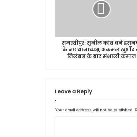
बने
हसनपुर
के
नए
थानाध्यक्ष,
अकमल
समस्तीपुर: सुनील कांत बने हसनप
खुर्शीद
के
के नए थानाध्यक्ष, अकमल खुर्शीद 
निलंबन
निलंबन के बाद संभाली कमान
के
बाद
संभाली
कमान
Leave a Reply
Your email address will not be published.
C
o