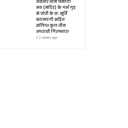
अवतार धाम चकोटी
मठ (मंदिर) के गर्भ गृह
से चोरी के छः मूर्ति
बरामदगी सहित
संलिप्त कुल तीन
अपराधी गिरफ्तार!
2 weeks ago