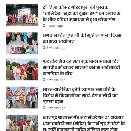
डॉ. हिना कौसर गोरखपुरी की पुस्तक
“वालिदैन : ख़ुदा का दूसरा रूप” का लखनऊ
के ऑल इंडिया मुशायरा में हुआ लोकार्पण
1 week ago
भगवान चित्रगुप्त जी की मूर्ति स्थापना दिवस
का भव्य आयोजन
2 weeks ago
फुटबॉल मैच का महा मुकाबला सातवां दिन
महावीर मोबाइल मानसी बनाम आईआईटी
खगड़िया के बीच
2 weeks ago
भारत-अमेरिका कृषि व्यापार समझौते के
विरोध में किसानों का मार्च, ट्रंप व मोदी का
पुतला दहन
2 weeks ago
खानपुर थानान्तर्गत महामंडलेश्वर 24 अवतार
धाम चकोटी मठ (मंदिर) के गर्भ गृह से चोरी के
छः मूर्ति बरामदगी सहित संलिप्त कुल तीन