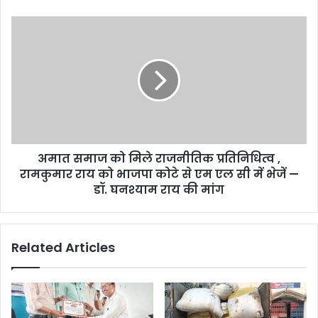
में
तरह
अमात
तरह
समाज
की
को
हो
मिले
रही
राजनीतिक
है
प्रतिनिधित्व
चर्चाएं
,
।
रामकुमार
राय
अमात समाज को मिले राजनीतिक प्रतिनिधित्व ,
को
भाजपा
रामकुमार राय को भाजपा कोटे से एम एल सी में भेजें —
कोटे
डॉ. घनश्याम राय की मांग
से
एम
एल
Related Articles
सी
में
भेजें
—
डॉ.