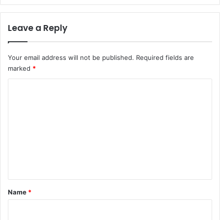
Leave a Reply
Your email address will not be published.
Required fields are
marked
*
C
o
m
m
e
n
t
*
Name
*