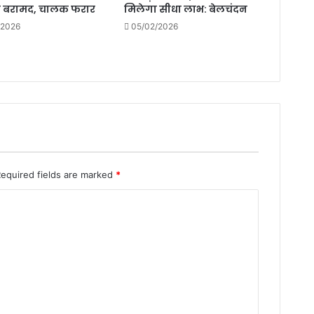
ी बरामद, चालक फरार
मिलेगा सीधा लाभ: बेलचंदन
सशक्तिकरण
सम्मेलन
/2026
05/02/2026
मे
जुटी
सैकड़ो
महिलाएं
]
Required fields are marked
*