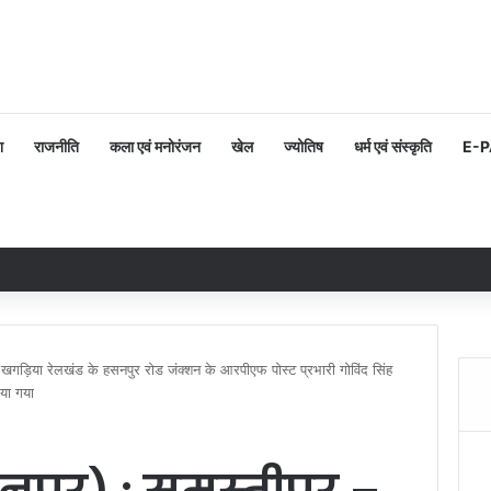
श
राजनीति
कला एवं मनोरंजन
खेल
ज्योतिष
धर्म एवं संस्कृति
E-
 खगड़िया रेलखंड के हसनपुर रोड जंक्शन के आरपीएफ पोस्ट प्रभारी गोविंद सिंह
या गया