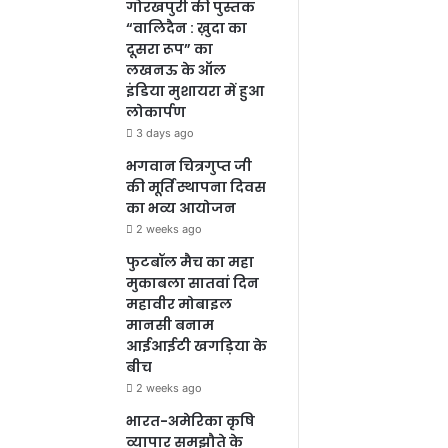
गोरखपुरी की पुस्तक
“वालिदैन : ख़ुदा का
दूसरा रूप” का
लखनऊ के ऑल
इंडिया मुशायरा में हुआ
लोकार्पण
3 days ago
भगवान चित्रगुप्त जी
की मूर्ति स्थापना दिवस
का भव्य आयोजन
2 weeks ago
फुटबॉल मैच का महा
मुकाबला सातवां दिन
महावीर मोबाइल
मानसी बनाम
आईआईटी खगड़िया के
बीच
2 weeks ago
भारत-अमेरिका कृषि
व्यापार समझौते के