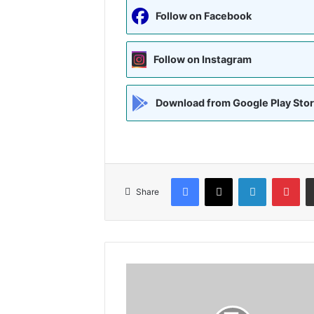
Follow on Facebook
Follow on Instagram
Download from Google Play Sto
Facebook
X
LinkedIn
Pin
Share
शीर्षक-
मैं
तो
देखता