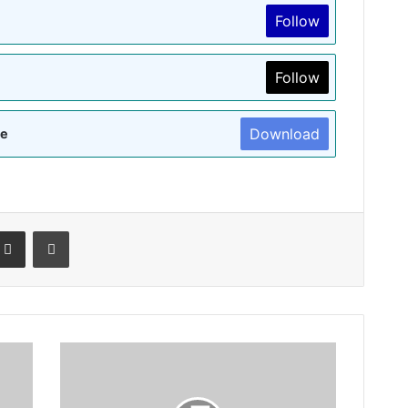
Follow
Follow
Download
re
terest
Share via Email
Print
महिलाओं
को
सशक्त
व