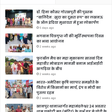
डॉ. हिना कौसर गोरखपुरी की पुस्तक
“वालिदैन : ख़ुदा का दूसरा रूप” का लखनऊ
के ऑल इंडिया मुशायरा में हुआ लोकार्पण
5 days ago
भगवान चित्रगुप्त जी की मूर्ति स्थापना दिवस
का भव्य आयोजन
2 weeks ago
फुटबॉल मैच का महा मुकाबला सातवां दिन
महावीर मोबाइल मानसी बनाम आईआईटी
खगड़िया के बीच
2 weeks ago
भारत-अमेरिका कृषि व्यापार समझौते के
विरोध में किसानों का मार्च, ट्रंप व मोदी का
पुतला दहन
2 weeks ago
खानपुर थानान्तर्गत महामंडलेश्वर 24 अवतार
धाम चकोटी मठ (मंदिर) के गर्भ गृह से चोरी के