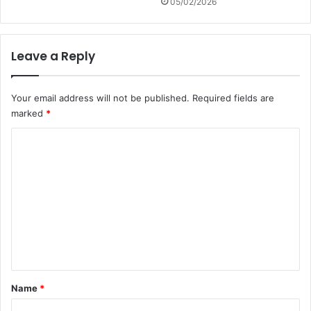
05/02/2026
Leave a Reply
Your email address will not be published.
Required fields are
marked
*
C
o
m
m
e
n
t
*
Name
*