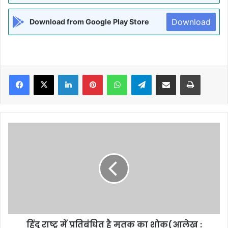
Download
Download from Google Play Store
Facebook
X
LinkedIn
Pinterest
WhatsApp
Telegram
Share via Email
Print
हिंदू
राष्ट्र
में
प्रतिबंधित
है
मृतक
का
शोक(आलेख
:
हिंदू राष्ट्र में प्रतिबंधित है मृतक का शोक(आलेख :
अपूर्वानंद)