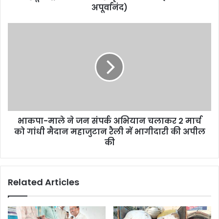
अपूर्वानंद)
भाकपा-
माले
ने
जन
संपर्क
अभियान
चलाकर
2
मार्च
भाकपा-माले ने जन संपर्क अभियान चलाकर 2 मार्च
को
गांधी
को गांधी मैदान महाजुटान रैली में भागीदारी की अपील
मैदान
की
महाजुटान
रैली
में
Related Articles
भागीदारी
की
अपील
की