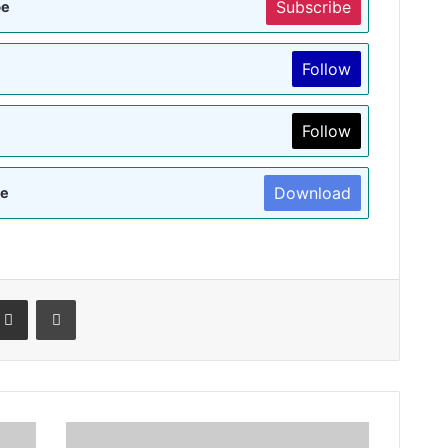
Subscribe
be
Follow
Follow
Download
re
terest
Share via Email
Print
नेशन