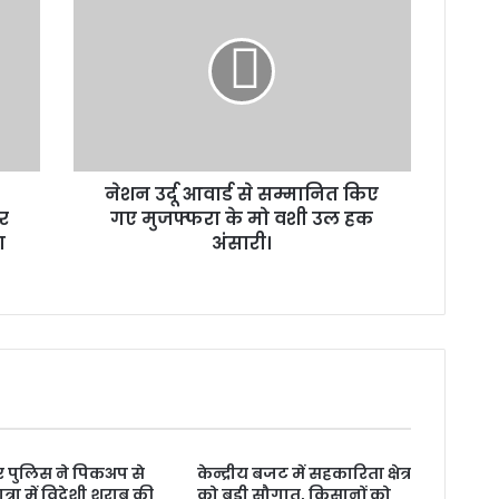
उर्दू
आवार्ड
से
सम्मानित
किए
गए
मुजफ्फरा
के
नेशन उर्दू आवार्ड से सम्मानित किए
मो
र
वशी
गए मुजफ्फरा के मो वशी उल हक
उल
ा
अंसारी।
हक
अंसारी।
 पुलिस ने पिकअप से
केन्द्रीय बजट में सहकारिता क्षेत्र
त्रा में विदेशी शराब की
को बड़ी सौगात, किसानों को