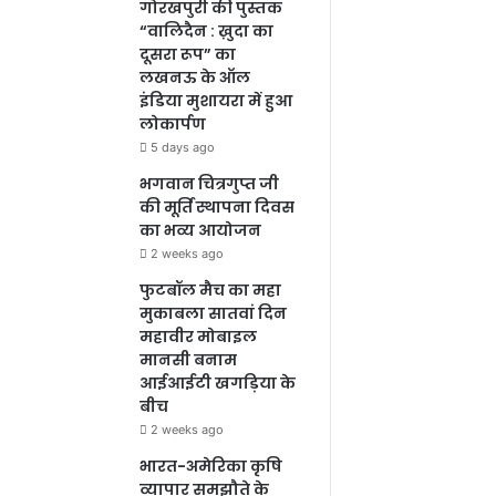
गोरखपुरी की पुस्तक
“वालिदैन : ख़ुदा का
दूसरा रूप” का
लखनऊ के ऑल
इंडिया मुशायरा में हुआ
लोकार्पण
5 days ago
भगवान चित्रगुप्त जी
की मूर्ति स्थापना दिवस
का भव्य आयोजन
2 weeks ago
फुटबॉल मैच का महा
मुकाबला सातवां दिन
महावीर मोबाइल
मानसी बनाम
आईआईटी खगड़िया के
बीच
2 weeks ago
भारत-अमेरिका कृषि
व्यापार समझौते के