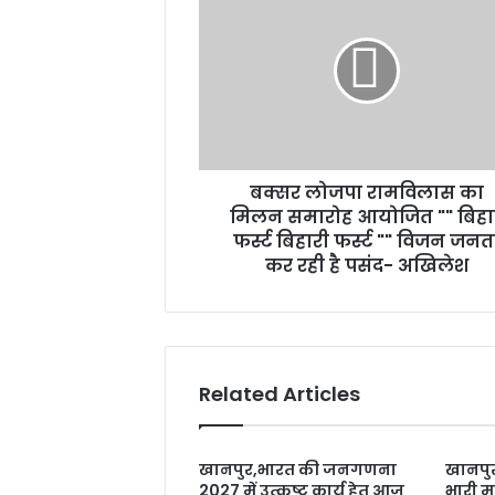
लोजपा
रामविलास
का
मिलन
समारोह
आयोजित
""
बिहार
बक्सर लोजपा रामविलास का
फर्स्ट
बिहारी
मिलन समारोह आयोजित "" बिहा
फर्स्ट
फर्स्ट बिहारी फर्स्ट "" विजन जनत
""
कर रही है पसंद- अखिलेश
विजन
जनता
कर
रही
है
Related Articles
पसंद-
अखिलेश
खानपुर,भारत की जनगणना
खानपुर
2027 में उत्कृष्ट कार्य हेतु आज
भारी मा