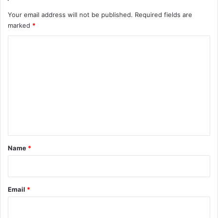
Your email address will not be published.
Required fields are
marked
*
C
o
m
m
e
n
t
*
Name
*
Email
*