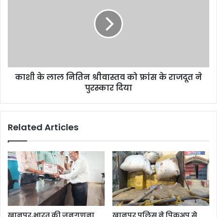
लिए
लाल
दिया
नितिन
आवेदन
श्रीवास्तव
को
फ्रांस
के
राजदूत
काशी के लाल नितिन श्रीवास्तव को फ्रांस के राजदूत ने
ने
पुरस्कार
पुरस्कार दिया
दिया
Related Articles
खानपुर,भारत की जनगणना
खानपुर पुलिस ने पिकअप से