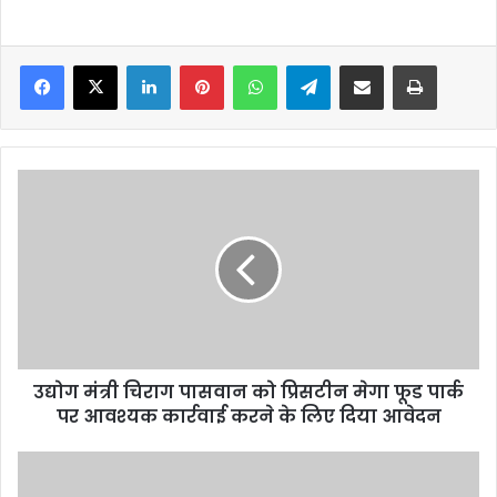
Facebook
X
LinkedIn
Pinterest
WhatsApp
Telegram
Share via Email
Print
उद्योग
मंत्री
चिराग
पासवान
को
प्रिसटीन
मेगा
फूड
पार्क
उद्योग मंत्री चिराग पासवान को प्रिसटीन मेगा फूड पार्क
पर
आवश्यक
पर आवश्यक कार्रवाई करने के लिए दिया आवेदन
कार्रवाई
करने
काशी
के
के