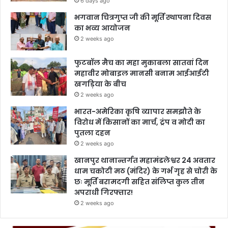
6 days ago
भगवान चित्रगुप्त जी की मूर्ति स्थापना दिवस
का भव्य आयोजन
2 weeks ago
फुटबॉल मैच का महा मुकाबला सातवां दिन
महावीर मोबाइल मानसी बनाम आईआईटी
खगड़िया के बीच
2 weeks ago
भारत-अमेरिका कृषि व्यापार समझौते के
विरोध में किसानों का मार्च, ट्रंप व मोदी का
पुतला दहन
2 weeks ago
खानपुर थानान्तर्गत महामंडलेश्वर 24 अवतार
धाम चकोटी मठ (मंदिर) के गर्भ गृह से चोरी के
छः मूर्ति बरामदगी सहित संलिप्त कुल तीन
अपराधी गिरफ्तार!
2 weeks ago