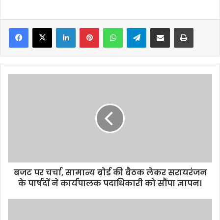
Facebook
X
LinkedIn
Pinterest
WhatsApp
Telegram
Share via Email
Print
बजट
पर
चर्चा,
सामान्य
बोर्ड
की
बैठक
लेकर
सरायरंजन
बजट पर चर्चा, सामान्य बोर्ड की बैठक लेकर सरायरंजन
के
पार्षदों
के पार्षदों ने कार्यपालक पदाधिकारी को सौंपा ज्ञापन।
ने
कार्यपालक
चैती
पदाधिकारी
मां