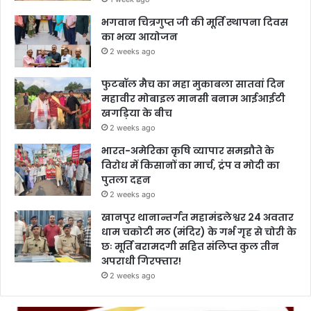
भगवान चित्रगुप्त जी की मूर्ति स्थापना दिवस
का भव्य आयोजन
2 weeks ago
फुटबॉल मैच का महा मुकाबला सातवां दिन
महावीर मोबाइल मानसी बनाम आईआईटी
खगड़िया के बीच
2 weeks ago
भारत-अमेरिका कृषि व्यापार समझौते के
विरोध में किसानों का मार्च, ट्रंप व मोदी का
पुतला दहन
2 weeks ago
खानपुर थानान्तर्गत महामंडलेश्वर 24 अवतार
धाम चकोटी मठ (मंदिर) के गर्भ गृह से चोरी के
छः मूर्ति बरामदगी सहित संलिप्त कुल तीन
अपराधी गिरफ्तार!
2 weeks ago