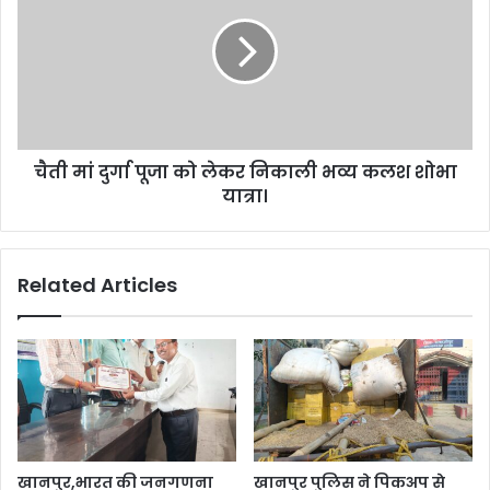
को
दुर्गा
सौंपा
पूजा
ज्ञापन।
को
लेकर
निकाली
भव्य
कलश
चैती मां दुर्गा पूजा को लेकर निकाली भव्य कलश शोभा
शोभा
यात्रा।
यात्रा।
Related Articles
खानपुर,भारत की जनगणना
खानपुर पुलिस ने पिकअप से