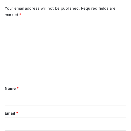
Your email address will not be published.
Required fields are
marked
*
C
o
m
m
e
n
t
*
Name
*
Email
*