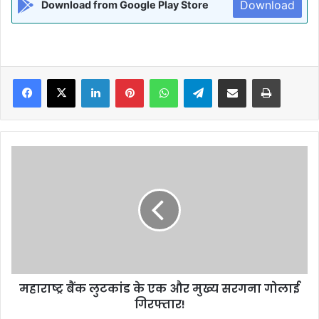
Download
Download from Google Play Store
Facebook
X
LinkedIn
Pinterest
WhatsApp
Telegram
Share via Email
Print
महाराष्ट्र
बैंक
लुटकांड
के
एक
और
मुख्य
सरगना
गोलाई
महाराष्ट्र बैंक लुटकांड के एक और मुख्य सरगना गोलाई
गिरफ्तार!
गिरफ्तार!