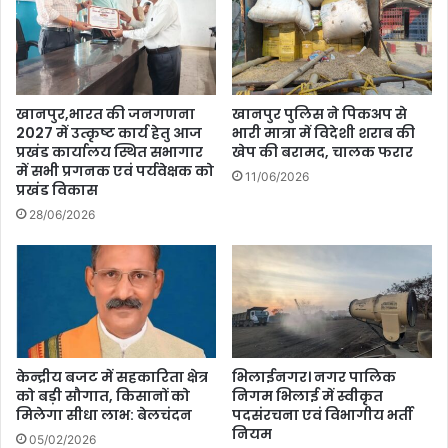
लूटी
गयी
आभूषण,
02
मोबाईल,
खानपुर,भारत की जनगणना
खानपुर पुलिस ने पिकअप से
बैग
2027 में उत्कृष्ट कार्य हेतु आज
भारी मात्रा में विदेशी शराब की
एवं
प्रखंड कार्यालय स्थित सभागार
खेप की बरामद, चालक फरार
नगद
में सभी प्रगनक एवं पर्यवेक्षक को
11/06/2026
रूपया
प्रखंड विकास
के
28/06/2026
साथ
किया
गया
गिरफ्तार
।
केन्द्रीय बजट में सहकारिता क्षेत्र
भिलाईनगर। नगर पालिक
को बड़ी सौगात, किसानों को
निगम भिलाई में स्वीकृत
मिलेगा सीधा लाभ: बेलचंदन
पदसंरचना एवं विभागीय भर्ती
नियम
05/02/2026