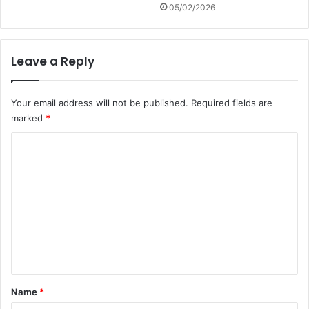
05/02/2026
Leave a Reply
Your email address will not be published.
Required fields are
marked
*
C
o
m
m
e
n
t
*
Name
*