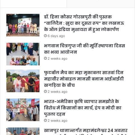
डॉ. हिना कौसर गोरखपुरी की पुस्तक
“वालिदैन : ख़ुदा का दूसरा रूप” का लखनऊ
के ऑल इंडिया मुशायरा में हुआ लोकार्पण
6 days ago
भगवान चित्रगुप्त जी की मूर्ति स्थापना दिवस
का भव्य आयोजन
2 weeks ago
फुटबॉल मैच का महा मुकाबला सातवां दिन
महावीर मोबाइल मानसी बनाम आईआईटी
खगड़िया के बीच
2 weeks ago
भारत-अमेरिका कृषि व्यापार समझौते के
विरोध में किसानों का मार्च, ट्रंप व मोदी का
पुतला दहन
2 weeks ago
खानपुर थानान्तर्गत महामंडलेश्वर 24 अवतार