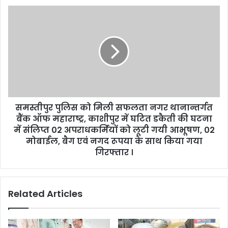
समस्तीपुर
पुलिस
को
मिली
सफलता
नगर
थानान्तर्गत
बैंक
ऑफ
समस्तीपुर पुलिस को मिली सफलता नगर थानान्तर्गत
महाराष्ट्र,
काशीपुर
बैंक ऑफ महाराष्ट्र, काशीपुर में घटित डकैती की घटना
में
में संलिप्त 02 अपराधकर्मियों को लूटी गयी आभूषण, 02
घटित
मोबाईल, बैग एवं नगद रूपया के साथ किया गया
डकैती
गिरफ्तार ।
की
घटना
में
Related Articles
संलिप्त
02
अपराधकर्मियों
को