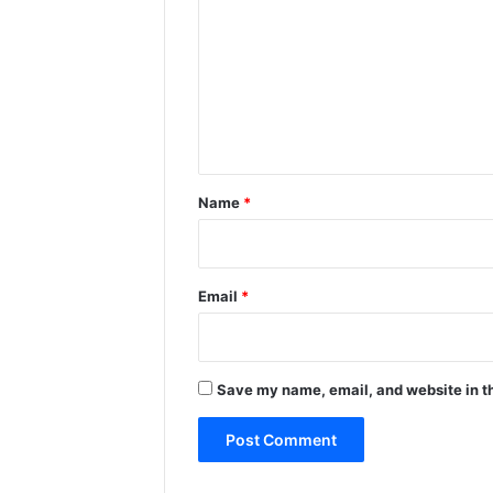
m
m
e
n
t
*
Name
*
Email
*
Save my name, email, and website in th