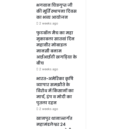
भगवान चित्रगुप्त जी
की मूर्ति स्थापना दिवस
का भव्य आयोजन
2 weeks ago
फुटबॉल मैच का महा
मुकाबला सातवां दिन
महावीर मोबाइल
मानसी बनाम
आईआईटी खगड़िया के
बीच
2 weeks ago
भारत-अमेरिका कृषि
व्यापार समझौते के
विरोध में किसानों का
मार्च, ट्रंप व मोदी का
पुतला दहन
2 weeks ago
खानपुर थानान्तर्गत
महामंडलेश्वर 24