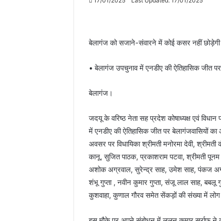
17/01/2025
Last Updated: 17/01/2025
बेलागंज को सजाने-संवारने में कोई कसर नहीं छोड़
• बेलागंज उपचुनाव में एनडीए की ऐतिहासिक जीत प
बेलागंज।
जदयू के वरिष्ठ नेता सह प्रदेश कोषाध्यक्ष एवं विधान
में एनडीए की ऐतिहासिक जीत पर बेलागंजवासियों का
अवसर पर विधायिका श्रीमती मनोरमा देवी, श्रीमती कं
कानू, सुजित पाठक, प्रकाशराम पटवा, श्रीमती पूनम झा
अशोक अग्रवाल, सुरेन्द्र साह, उमेश साह, पंकज अ
शंभू गुप्ता , नवीन कुमार गुप्ता, संजू लाल साह, बबलू 
कुशवाहा, कुणाल गौरव समेत सेंकड़ों की संख्या में लो
इस मौके पर अपने संबोधन में ललन कुमार सर्राफ ने