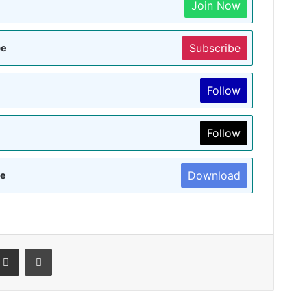
Join Now
Subscribe
be
Follow
Follow
Download
re
terest
Share via Email
Print