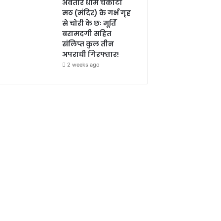
अवतार धाम चकोटी
मठ (मंदिर) के गर्भ गृह
से चोरी के छः मूर्ति
बरामदगी सहित
संलिप्त कुल तीन
अपराधी गिरफ्तार!
2 weeks ago