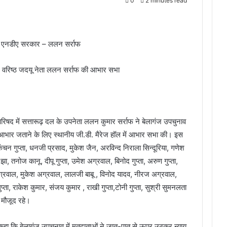
0
2 minutes read
ेगी एनडीए सरकार – ललन सर्राफ
र वरिष्ठ जदयू नेता ललन सर्राफ की आभार सभा
 परिषद में सत्तारूढ़ दल के उपनेता ललन कुमार सर्राफ ने बेलागंज उपचुनाव
 आभार जताने के लिए स्थानीय जी.डी. मैरेज हॉल में आभार सभा की। इस
चन गुप्ता, धनजी प्रसाद, मुकेश जैन, अरविन्द निराला सिन्दूरिया, गणेश
, तनोज कानू, दीपू गुप्ता, उमेश अग्रवाल, बिनोद गुप्ता, अरुण गुप्ता,
ग्रवाल, मुकेश अग्रवाल, लालजी बाबू , विनोद यादव, नीरज अग्रवाल,
गुप्ता, राकेश कुमार, संजय कुमार , राखी गुप्ता,टोनी गुप्ता, सुश्री सुमनलता
ग मौजूद रहे।
 कहा कि बेलागंज उपचुनाव में मतदाताओं ने जात-पात से ऊपर उठकर न्याय