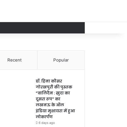
Recent
Popular
डॉ. हिना कौसर
गोरखपुरी की पुस्तक
“वालिदैन : ख़ुदा का
दूसरा रूप” का
लखनऊ के ऑल
इंडिया मुशायरा में हुआ
लोकार्पण
6 days ago