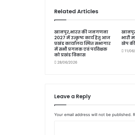
ए
Related Articles
और
बी
की
परीक्षा
खानपुर,भारत की जनगणना
खानपुर
बिना
2027 में उत्कृष्ट कार्य हेतु आज
भारी मा
प्रखंड कार्यालय स्थित सभागार
खेप क
किसी
में सभी प्रगनक एवं पर्यवेक्षक
गड़बड़ी
11/06
को प्रखंड विकास
और
कदाचार
28/06/2026
के
शांतिपूर्ण
माहौल
में
आयोजित
Leave a Reply
की
गई
Your email address will not be published.
C
o