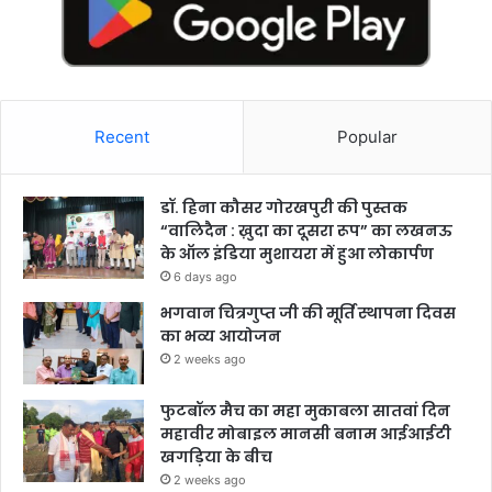
Recent
Popular
डॉ. हिना कौसर गोरखपुरी की पुस्तक
“वालिदैन : ख़ुदा का दूसरा रूप” का लखनऊ
के ऑल इंडिया मुशायरा में हुआ लोकार्पण
6 days ago
भगवान चित्रगुप्त जी की मूर्ति स्थापना दिवस
का भव्य आयोजन
2 weeks ago
फुटबॉल मैच का महा मुकाबला सातवां दिन
महावीर मोबाइल मानसी बनाम आईआईटी
खगड़िया के बीच
2 weeks ago