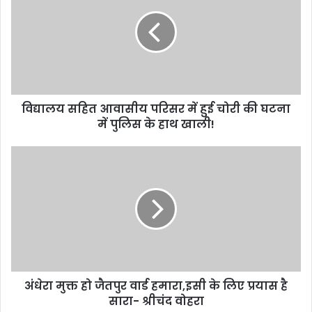
आवासीय
परिसर
में
हुई
चोरी
की
घटना
विद्यालय सहित आवासीय परिसर में हुई चोरी की घटना
में
पुलिस
में पुलिस के हाथ खाली!
के
हाथ
अंधेरा
खाली!
मुक्त
हो
जैतपुर
वार्ड
हमारा,इसी
के
लिए
प्रयास
अंधेरा मुक्त हो जैतपुर वार्ड हमारा,इसी के लिए प्रयास है
है
सारा-
सारा- श्रीचंद वोहरा