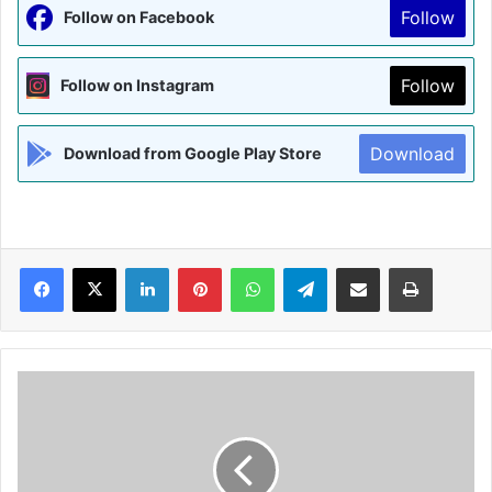
Follow
Follow on Facebook
Follow
Follow on Instagram
Download
Download from Google Play Store
Facebook
X
LinkedIn
Pinterest
WhatsApp
Telegram
Share via Email
Print
नव
सम्वत्सर
बन
आना