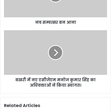
नव सम्वत्सर बन आना
बखरी
में
नए
एसीजेएम
मनोज
कुमार
सिंह
का
अधिवक्ताओं
बखरी में नए एसीजेएम मनोज कुमार सिंह का
ने
किया
अधिवक्ताओं ने किया स्वागत।
स्वागत।
Related Articles