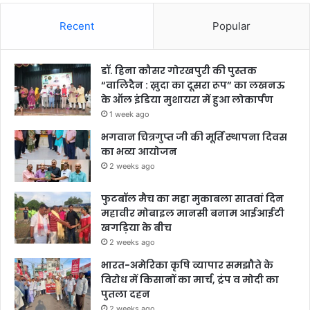
Recent
Popular
डॉ. हिना कौसर गोरखपुरी की पुस्तक
“वालिदैन : ख़ुदा का दूसरा रूप” का लखनऊ
के ऑल इंडिया मुशायरा में हुआ लोकार्पण
1 week ago
भगवान चित्रगुप्त जी की मूर्ति स्थापना दिवस
का भव्य आयोजन
2 weeks ago
फुटबॉल मैच का महा मुकाबला सातवां दिन
महावीर मोबाइल मानसी बनाम आईआईटी
खगड़िया के बीच
2 weeks ago
भारत-अमेरिका कृषि व्यापार समझौते के
विरोध में किसानों का मार्च, ट्रंप व मोदी का
पुतला दहन
2 weeks ago