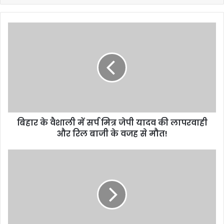
बिहार
के
वैशाली
में
सर्प
मित्र
जेपी
यादव
की
बिहार के वैशाली में सर्प मित्र जेपी यादव की लापरवाही
लापरवाही
और
और रिल बाजी के वजह से मौत!
रिल
बाजी
70
के
के
वजह
दशक
से
के
मौत!
तर्ज
पर
बन