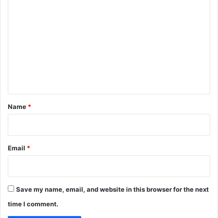
C
o
m
m
e
n
t
*
Name
*
Email
*
Save my name, email, and website in this browser for the next
time I comment.