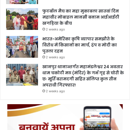
फुटबॉल मैच का महा मुकाबला सातवां दिन
महावीर मोबाइल मानसी बनाम आईआईटी
खगड़िया के बीच
2 weeks ago
भारत-अमेरिका कृषि व्यापार समझौते के
विरोध में किसानों का मार्च, ट्रंप व मोदी का
पुतला दहन
2 weeks ago
खानपुर थानान्तर्गत महामंडलेश्वर 24 अवतार
धाम चकोटी मठ (मंदिर) के गर्भ गृह से चोरी के
छः मूर्ति बरामदगी सहित संलिप्त कुल तीन
अपराधी गिरफ्तार!
2 weeks ago