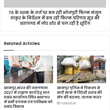
रही
भोजपुरी
70 के दशक के तर्ज पर बन रही भोजपुरी फिल्म मंजुल
फिल्म
मंजुल
ठाकुर के निर्देशन में बन रही फिल्म परिणय सूत्र की
ठाकुर
प्रतापगढ में जोर शोर से चल रही है शूटिंग
के
निर्देशन
में
Related Articles
बन
रही
फिल्म
परिणय
सूत्र
की
प्रतापगढ
में
जोर
खानपुर,भारत की जनगणना
खानपुर पुलिस ने पिकअप से
शोर
2027 में उत्कृष्ट कार्य हेतु आज
भारी मात्रा में विदेशी शराब की
से
प्रखंड कार्यालय स्थित सभागार
खेप की बरामद, चालक फरार
चल
में सभी प्रगनक एवं पर्यवेक्षक को
11/06/2026
रही
प्रखंड विकास