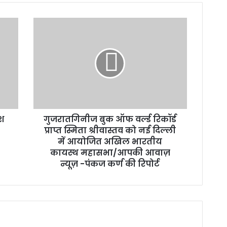
गुजरातगिनीज
बुक
ऑफ
वर्ल्ड
रिकॉर्ड
प्राप्त
स्मिता
श्रीवास्तव
को
श
गुजरातगिनीज बुक ऑफ वर्ल्ड रिकॉर्ड
नई
दिल्ली
प्राप्त स्मिता श्रीवास्तव को नई दिल्ली
में
में आयोजित अखिल भारतीय
आयोजित
कायस्थ महासभा/आपकी आवाज़
अखिल
न्यूज़ -पंकज कर्ण की रिपोर्ट
भारतीय
कायस्थ
महासभा/
आपकी
आवाज़
न्यूज़