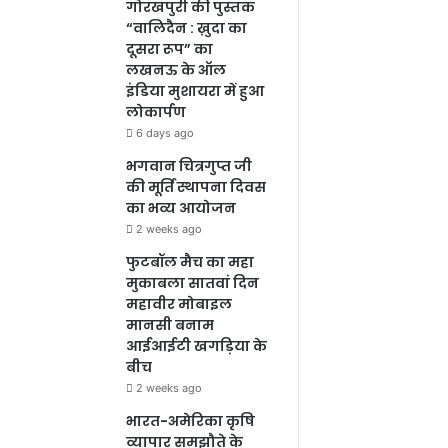
गोरखपुरी की पुस्तक
“वालिदैन : ख़ुदा का
दूसरा रूप” का
लखनऊ के ऑल
इंडिया मुशायरा में हुआ
लोकार्पण
6 days ago
भगवान चित्रगुप्त जी
की मूर्ति स्थापना दिवस
का भव्य आयोजन
2 weeks ago
फुटबॉल मैच का महा
मुकाबला सातवां दिन
महावीर मोबाइल
मानसी बनाम
आईआईटी खगड़िया के
बीच
2 weeks ago
भारत-अमेरिका कृषि
व्यापार समझौते के