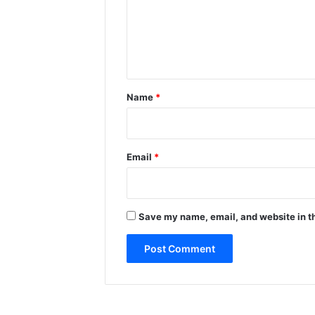
m
e
n
t
*
Name
*
Email
*
Save my name, email, and website in th