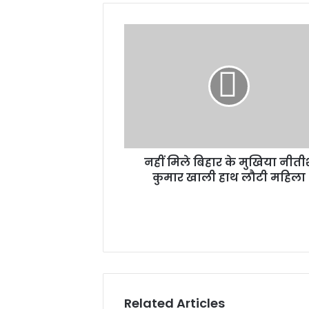
नहीं
मिले
बिहार
के
मुखिया
नीतीश
कुमार
खाली
हाथ
नहीं मिले बिहार के मुखिया नीती
लौटी
महिला
कुमार खाली हाथ लौटी महिला
Related Articles