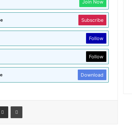
Join Now
Subscribe
be
Follow
Follow
Download
re
terest
Share via Email
Print