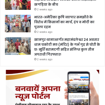
खगड़िया के बीच
2 weeks ago
भारत-अमेरिका कृषि व्यापार समझौते के
विरोध में किसानों का मार्च, ट्रंप व मोदी का
पुतला दहन
2 weeks ago
खानपुर थानान्तर्गत महामंडलेश्वर 24 अवतार
धाम चकोटी मठ (मंदिर) के गर्भ गृह से चोरी के
छः मूर्ति बरामदगी सहित संलिप्त कुल तीन
अपराधी गिरफ्तार!
2 weeks ago