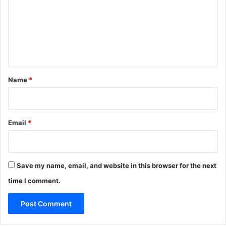
m
m
e
n
t
*
Name
*
Email
*
Save my name, email, and website in this browser for the next
time I comment.