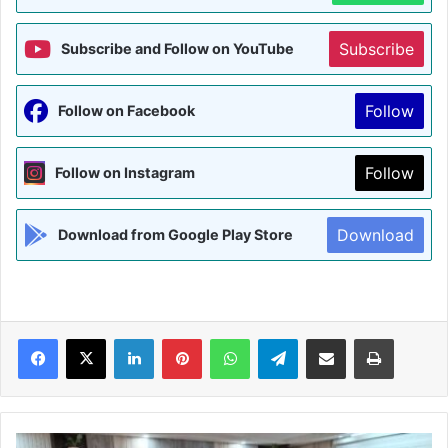
Subscribe
Subscribe and Follow on YouTube
Follow
Follow on Facebook
Follow
Follow on Instagram
Download
Download from Google Play Store
Facebook
X
LinkedIn
Pinterest
WhatsApp
Telegram
Share via Email
Print
निर्वाचक