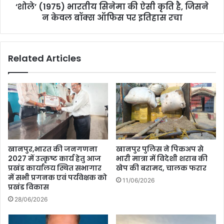
‘शोले’ (1975) भारतीय सिनेमा की ऐसी कृति है, जिसने
न
केवल
न केवल बॉक्स ऑफिस पर इतिहास रचा
बॉक्स
ऑफिस
पर
Related Articles
इतिहास
रचा
खानपुर,भारत की जनगणना
खानपुर पुलिस ने पिकअप से
2027 में उत्कृष्ट कार्य हेतु आज
भारी मात्रा में विदेशी शराब की
प्रखंड कार्यालय स्थित सभागार
खेप की बरामद, चालक फरार
में सभी प्रगनक एवं पर्यवेक्षक को
11/06/2026
प्रखंड विकास
28/06/2026