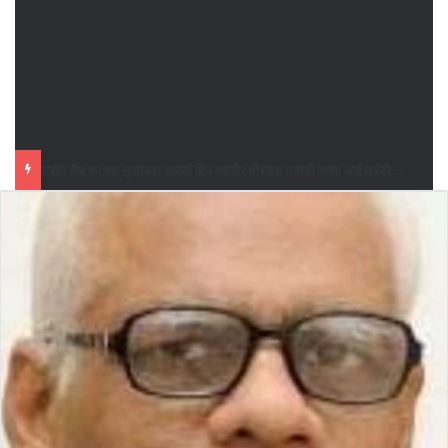
फुटबॉल मैच का महा मुकाबला सातवां दिन महावीर मोबाइल मानसी बनाम आईआईटी खगड़िया के बीच