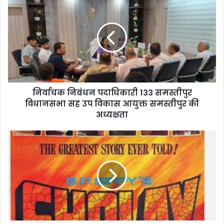
निबंधन
पदाधिकारी
133
समस्तीपुर
विधानसभा
सह
उप
विकास
निर्वाचक निबंधन पदाधिकारी 133 समस्तीपुर
आयुक्त
समस्तीपुर
विधानसभा सह उप विकास आयुक्त समस्तीपुर की
की
अध्यक्षता
अध्यक्षता
‘शोले’
(1975)
भारतीय
सिनेमा
की
ऐसी
कृति
है,
जिसने