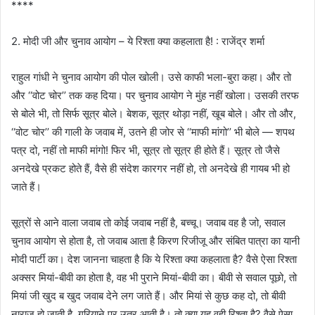
****
2. मोदी जी और चुनाव आयोग – ये रिश्ता क्या कहलाता है! : राजेंद्र शर्मा
राहुल गांधी ने चुनाव आयोग की पोल खोली। उसे काफी भला-बुरा कहा। और तो
और ‘‘वोट चोर’’ तक कह दिया। पर चुनाव आयोग ने मुंह नहीं खोला। उसकी तरफ
से बोले भी, तो सिर्फ सूत्र बोले। बेशक, सूत्र थोड़ा नहीं, खूब बोले। और तो और,
‘‘वोट चोर’’ की गाली के जवाब में, उतने ही जोर से ‘‘माफी मांगो’’ भी बोले — शपथ
पत्र दो, नहीं तो माफी मांगो! फिर भी, सूत्र तो सूत्र ही होते हैं। सूत्र तो जैसे
अनदेखे प्रकट होते हैं, वैसे ही संदेश कारगर नहीं हो, तो अनदेखे ही गायब भी हो
जाते हैं।
सूत्रों से आने वाला जवाब तो कोई जवाब नहीं है, बच्चू। जवाब वह है जो, सवाल
चुनाव आयोग से होता है, तो जवाब आता है किरण रिजीजू और संबित पात्रा का यानी
मोदी पार्टी का। देश जानना चाहता है कि ये रिश्ता क्या कहलाता है? वैसे ऐसा रिश्ता
अक्सर मियां-बीवी का होता है, वह भी पुराने मियां-बीवी का। बीवी से सवाल पूछो, तो
मियां जी खुद ब खुद जवाब देने लग जाते हैं। और मियां से कुछ कह दो, तो बीवी
नाराज हो जाती है, गरियाने पर उतर आती है। तो क्या यह वही रिश्ता है? वैसे ऐसा