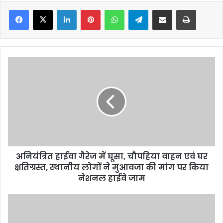
Facebook
X
LinkedIn
Pinterest
WhatsApp
Telegram
Share via Email
Print
अनियंत्रित
हाईवा
गैरेज
में
घूसा,
चौपहिया
वाहन
एवं
घर
अनियंत्रित हाईवा गैरेज में घूसा, चौपहिया वाहन एवं घर
क्षतिग्रस्त,
स्थानीय
क्षतिग्रस्त, स्थानीय लोगों ने मुआवजा की मांग पर किया
लोगों
नेशनल हाईवे जाम
ने
मुआवजा
काव्य
की
गरिमा
मांग
हिंदी