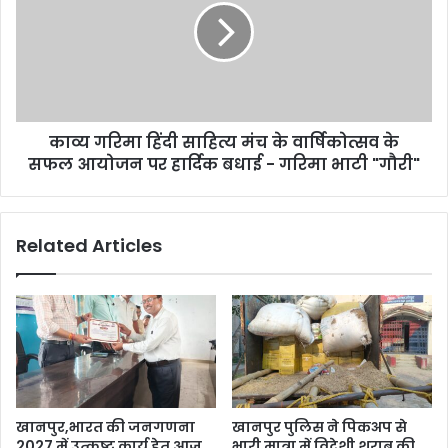
पर
साहित्य
किया
मंच
नेशनल
के
हाईवे
वार्षिकोत्सव
जाम
के
सफल
काव्य गरिमा हिंदी साहित्य मंच के वार्षिकोत्सव के
आयोजन
पर
सफल आयोजन पर हार्दिक बधाई - गरिमा भाटी "गौरी"
हार्दिक
बधाई
-
Related Articles
गरिमा
भाटी
"गौरी"
खानपुर,भारत की जनगणना
खानपुर पुलिस ने पिकअप से
2027 में उत्कृष्ट कार्य हेतु आज
भारी मात्रा में विदेशी शराब की