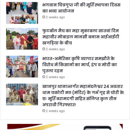
भगवान चित्रगुप्त जी की मूर्ति स्थापना दिवस
का भव्य आयोजन
2 weeks ago
फुटबॉल मैच का महा मुकाबला सातवां दिन
महावीर मोबाइल मानसी बनाम आईआईटी
खगड़िया के बीच
2 weeks ago
भारत-अमेरिका कृषि व्यापार समझौते के
विरोध में किसानों का मार्च, ट्रंप व मोदी का
पुतला दहन
2 weeks ago
खानपुर थानान्तर्गत महामंडलेश्वर 24 अवतार
धाम चकोटी मठ (मंदिर) के गर्भ गृह से चोरी के
छः मूर्ति बरामदगी सहित संलिप्त कुल तीन
अपराधी गिरफ्तार!
2 weeks ago