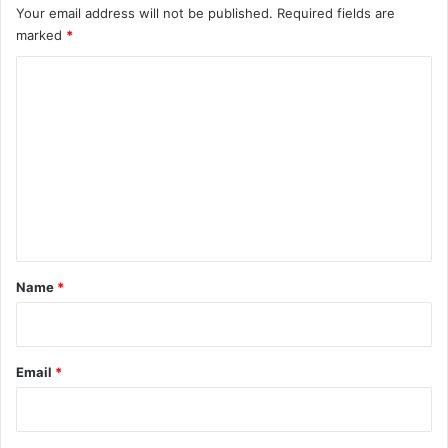
Your email address will not be published.
Required fields are
marked
*
C
o
m
m
e
n
t
*
Name
*
Email
*